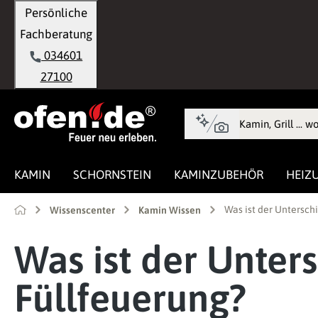
Persönliche
springen
Zur Hauptnavigation springen
Fachberatung
034601
27100
KAMIN
SCHORNSTEIN
KAMINZUBEHÖR
HEIZ
Was ist der Untersch
Wissenscenter
Kamin Wissen
Was ist der Unter
Füllfeuerung?