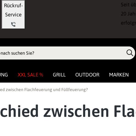
Seit ü
Rückruf-
20 Jah
Service
erfolg
UNG
XXL SALE %
GRILL
OUTDOOR
MARKEN
ied zwischen Flachfeuerung und Füllfeuerung?
schied zwischen Fl