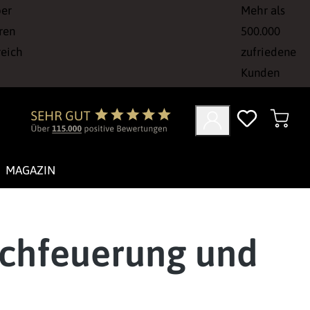
ber
Mehr als
ren
500.000
reich
zufriedene
Kunden
MAGAZIN
achfeuerung und