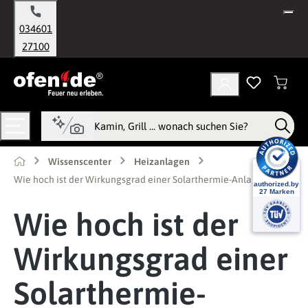
alt springen
034601
27100
Wissenscenter
Heizanlagen
Wie hoch ist der Wirkungsgrad einer Solarthermie-Anlage?
Wie hoch ist der
Wirkungsgrad einer
Solarthermie-