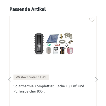
Passende Artikel
Produktgalerie überspringen
Westech Solar / TWL
Solarthermie Komplettset Fläche 10,1 m² und
Pufferspeicher 800 l