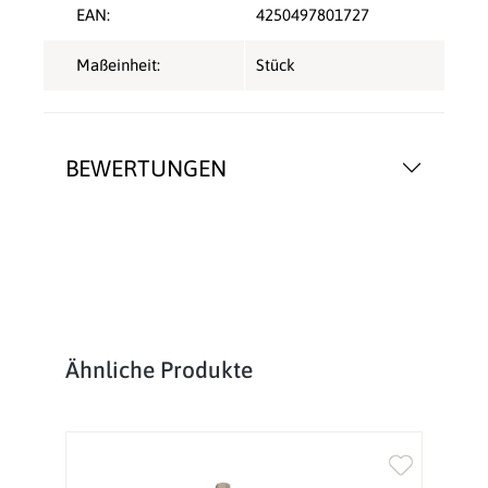
EAN:
4250497801727
Maßeinheit:
Stück
BEWERTUNGEN
Produktgalerie überspringen
Ähnliche Produkte