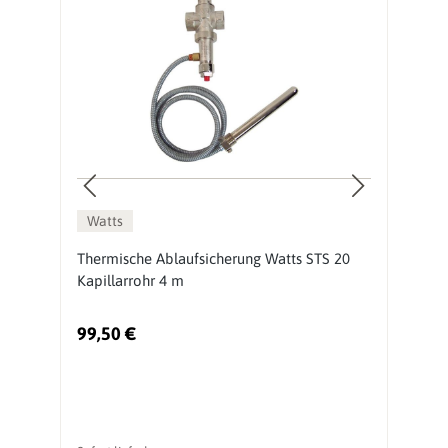
Watts
Thermische Ablaufsicherung Watts STS 20
A
Kapillarrohr 4 m
99,50 €
7