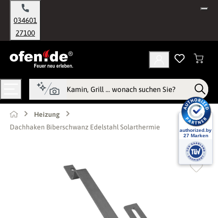
alt springen
034601
27100
Heizung
Dachhaken Biberschwanz Edelstahl Solarthermie