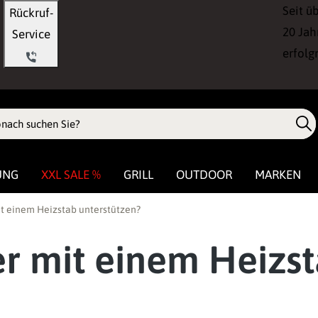
Seit ü
Rückruf-
20 Jah
Service
erfolg
UNG
XXL SALE %
GRILL
OUTDOOR
MARKEN
t einem Heizstab unterstützen?
r mit einem Heizst