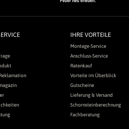
ERVICE
IHRE VORTEILE
Montage-Service
frage
Anschluss-Service
odukt
Ratenkauf
Reklamation
Vorteile im Überblick
lmagazin
Gutscheine
er
Lieferung & Versand
chkeiten
Schornsteinberechnung
atung
Fachberatung