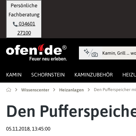
Persönliche
springen
Zur Hauptnavigation springen
Fachberatung
034601
27100
KAMIN
SCHORNSTEIN
KAMINZUBEHÖR
HEIZ
Den Pufferspeicher mi
Wissenscenter
Heizanlagen
Den Pufferspeiche
05.11.2018, 13:45:00