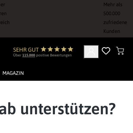
ber
Mehr als
ren
500.000
reich
zufriedene
Kunden
MAGAZIN
ab unterstützen?