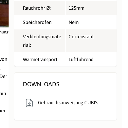
Rauchrohr Ø:
125mm
Speicherofen:
Nein
chung
Verkleidungsmate
Cortenstahl
rial:
 von
Wärmetransport:
Luftführend
g
 Der
DOWNLOADS
min
Gebrauchsanweisung CUBIS
her