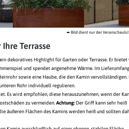
➥
Bild dient nur der Veranschauli
 Ihre Terrasse
in dekoratives Highlight für Garten oder Terrasse. Er bietet
 Flammenspiel und spendet angenehme Wärme. Im Lieferumfan
steinrohr sowie eine Haube, die den Kamin vervollständigen.
unteren Rohr individuell regulieren.
ttet. Es wird empfohlen, diese herauszunehmen, wenn der Ka
Frostschäden zu vermeiden.
Achtung:
Der Griff kann sehr heiß
die äußeren Flächen des Kamins werden heiß und sollten da
en Kamin ausschließlich auf einer ebenen, stabilen Fläche.