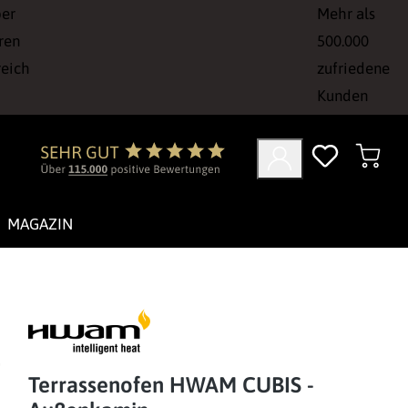
ber
Mehr als
ren
500.000
reich
zufriedene
Kunden
MAGAZIN
Terrassenofen HWAM CUBIS -