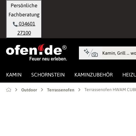
Persönliche
springen
Zur Hauptnavigation springen
Fachberatung
034601
27100
KAMIN
SCHORNSTEIN
KAMINZUBEHÖR
HEIZ
Terrassenofen HWAM CUBI
Outdoor
Terrassenofen