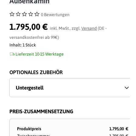
Außenkamin
0 Bewertungen
Durchschnittliche Bewertung von 0 von 5 Sternen
1.795,00 €
inkl. MwSt., zzgl.
Versand
(DE -
versandkostenfrei ab 99€)
Inhalt:
1 Stück
Lieferzeit 10-15 Werktage
OPTIONALES ZUBEHÖR
Untergestell
PREIS-ZUSAMMENSETZUNG
Produktpreis
1.795,00 €