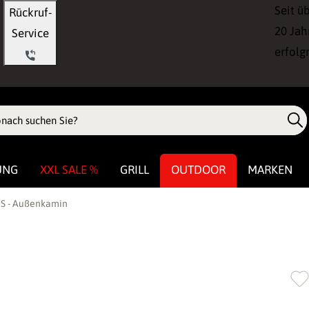
Seit ü
Rückruf-
20 Jah
Service
erfolg
UNG
XXL SALE %
GRILL
OUTDOOR
MARKEN
S - Außenkamin