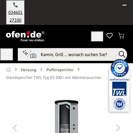
alt springen
034601
27100
Heizung
Pufferspeicher
Standspeicher TWL Typ ES 500 l mit Wärmetauscher