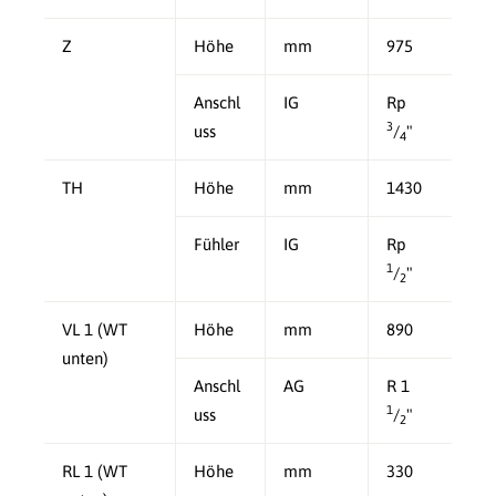
Z
Höhe
mm
975
Anschl
IG
Rp
3
uss
/
"
4
TH
Höhe
mm
1430
Fühler
IG
Rp
1
/
"
2
VL 1 (WT
Höhe
mm
890
unten)
Anschl
AG
R 1
1
uss
/
"
2
RL 1 (WT
Höhe
mm
330