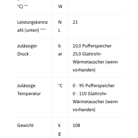
°C) **
W
Leistungskennz
N
23
ahl (unten) ***
L
zulässiger
b
10,0 Pufferspeicher
Druck
ar
25,0 Glattrohr-
Wärmetauscher (wenn
vorhanden)
zulässige
°C
0 - 95 Pufferspeicher
Temperatur
0 - 110 Glattrohr-
Wärmetauscher (wenn
vorhanden)
Gewicht
k
108
g