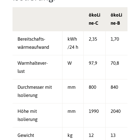
ökoLi
ökoLi
ne-C
ne-B
Bereitschafts-
kWh
2,35
1,70
wärmeaufwand
/24 h
Warmhaltever-
W
97,9
70,8
lust
Durchmesser mit
mm
800
840
Isolierung
Höhe mit
mm
1990
2040
Isolierung
Gewicht
kg
12
13