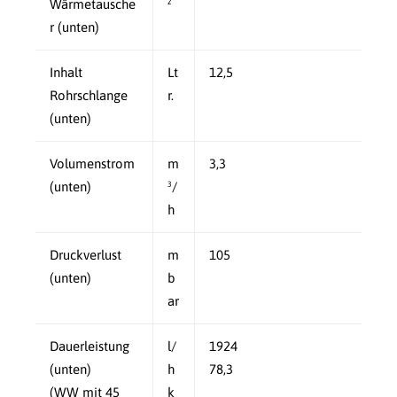
Wärmetausche
²
r (unten)
Inhalt
Lt
12,5
Rohrschlange
r.
(unten)
Volumenstrom
m
3,3
(unten)
³/
h
Druckverlust
m
105
(unten)
b
ar
Dauerleistung
l/
1924
(unten)
h
78,3
(WW mit 45
k