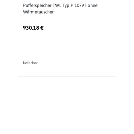
l
Pufferspeicher TWL Typ P 1079 l ohne
S
Wärmetauscher
W
930,18 €
3
lieferbar
li