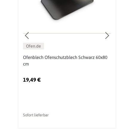
Ofen.de
en
Ofenblech Ofenschutzblech Schwarz 60x80
S
cm
G
19,49 €
2
Ur
Sofort lieferbar
So