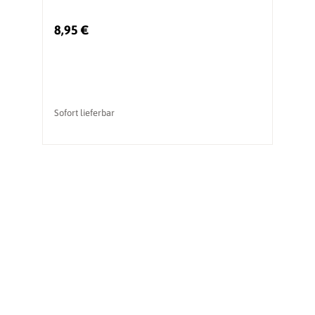
8,95 €
2
Sofort lieferbar
So