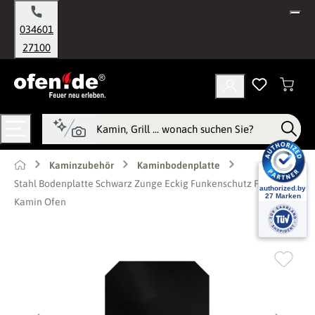
alt springen
034601
27100
Kaminzubehör
Kaminbodenplatte
Stahl Bodenplatte Schwarz Zunge Eckig Funkenschutz Platte
Kamin Ofen