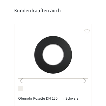
Produktgalerie überspringen
Kunden kauften auch
Ofenrohr Rosette DN 130 mm Schwarz
O
1