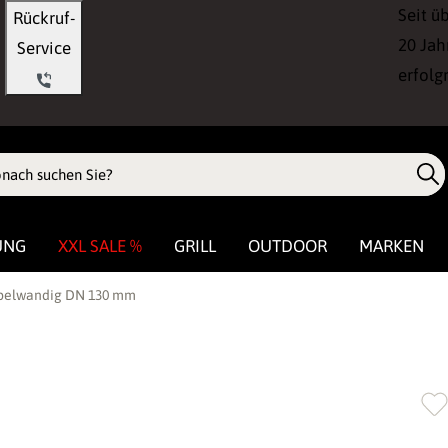
Seit ü
Rückruf-
20 Jah
Service
erfolg
UNG
XXL SALE %
GRILL
OUTDOOR
MARKEN
ppelwandig DN 130 mm