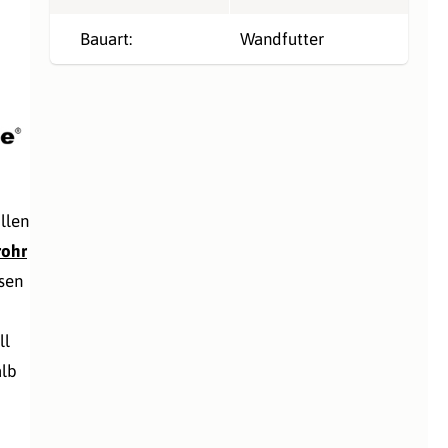
Bauart:
Wandfutter
llen
rohr
ssen
ll
alb