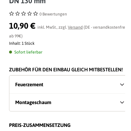
DN 130 mm
0 Bewertungen
Durchschnittliche Bewertung von 0 von 5 Sternen
10,90 €
inkl. MwSt., zzgl.
Versand
(DE - versandkostenfrei
ab 99€)
Inhalt:
1 Stück
Sofort lieferbar
ZUBEHÖR FÜR DEN EINBAU GLEICH MITBESTELLEN!
Feuerzement
Montageschaum
PREIS-ZUSAMMENSETZUNG