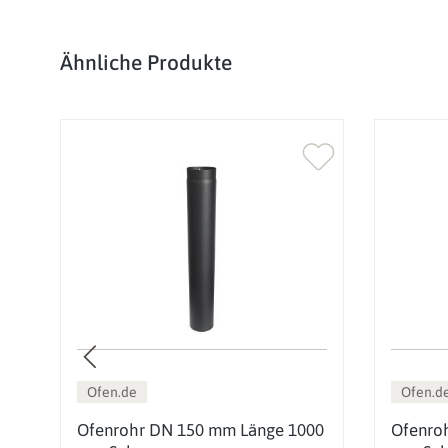
Produktgalerie überspringen
Ähnliche Produkte
Ofen.de
Ofen.d
0
Ofenrohr DN 150 mm Länge 1000
Ofenro