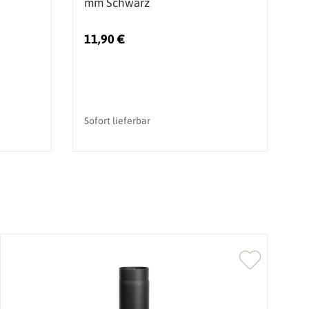
mm Schwarz
m
11,90 €
2
Sofort lieferbar
So