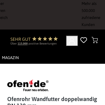
ber
Mehr als
ren
500.000
reich
zufriedene
Kunden
MAGAZIN
Ofenrohr Wandfutter doppelwandig