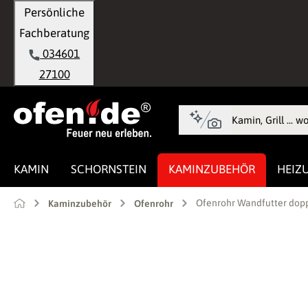
Persönliche
springen
Zur Hauptnavigation springen
Fachberatung
034601
27100
KAMIN
SCHORNSTEIN
KAMINZUBEHÖR
HEIZ
Ofenrohr Wandfutter do
Kaminzubehör
Ofenrohr