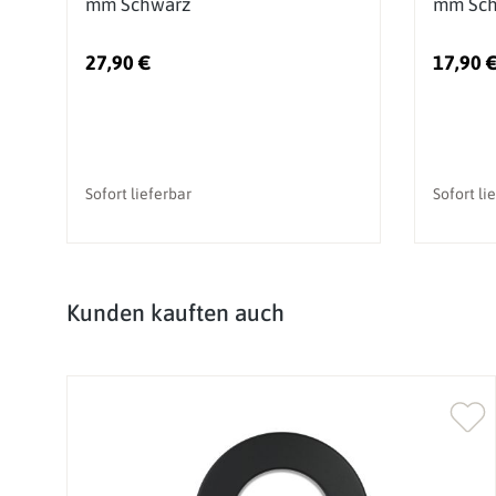
mm Schwarz
mm Sch
27,90 €
17,90 
Sofort lieferbar
Sofort li
Produktgalerie überspringen
Kunden kauften auch