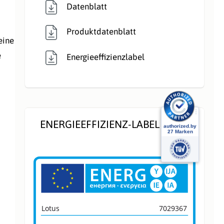
rial:
Datenblatt
Produktdatenblatt
eine
e
Energieeffizienzlabel
ENERGIEEFFIZIENZ-LABEL
Lotus
7029367