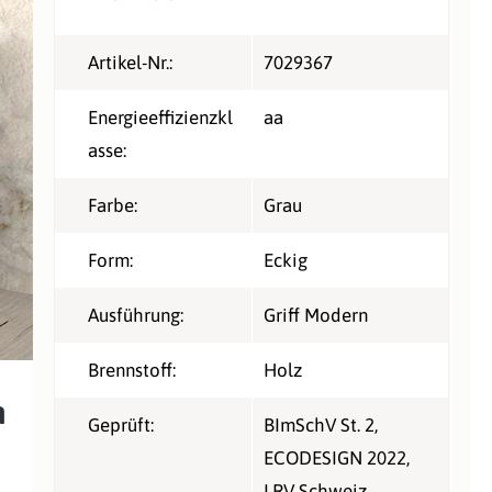
Artikel-Nr.:
7029367
Energieeffizienzkl
aa
asse:
Farbe:
Grau
Form:
Eckig
Ausführung:
Griff Modern
Brennstoff:
Holz
n
Geprüft:
BImSchV St. 2
,
ECODESIGN 2022
,
LRV Schweiz