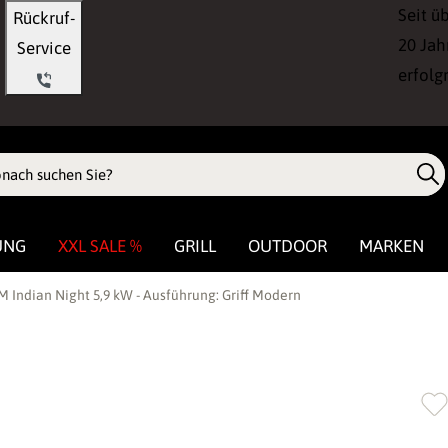
Seit ü
Rückruf-
20 Jah
Service
erfolg
UNG
XXL SALE %
GRILL
OUTDOOR
MARKEN
 Indian Night 5,9 kW - Ausführung: Griff Modern