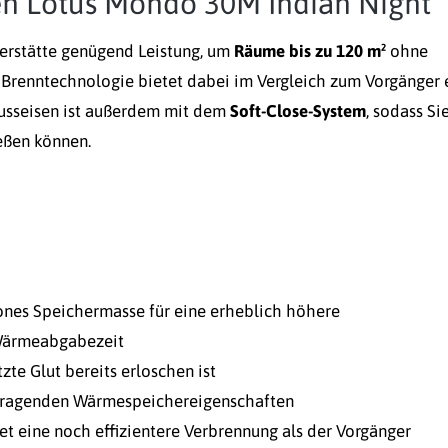
en Lotus Mondo 30M Indian Night
erstätte genügend Leistung, um
Räume bis zu 120 m²
ohne
Brenntechnologie bietet dabei im Vergleich zum Vorgänger 
Gusseisen ist außerdem mit dem
Soft-Close-System
, sodass Si
eßen können.
ones Speichermasse für eine erheblich höhere
 Wärmeabgabezeit
te Glut bereits erloschen ist
usragenden Wärmespeichereigenschaften
t eine noch effizientere Verbrennung als der Vorgänger