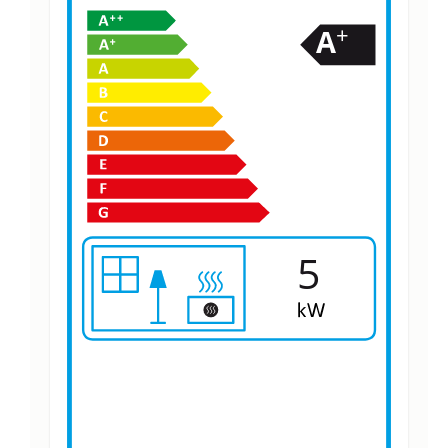
+
A
5