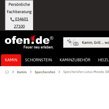
Persönliche
springen
Zur Hauptnavigation springen
Fachberatung
034601
27100
KAMIN
SCHORNSTEIN
KAMINZUBEHÖR
HEIZ
Speicherofen Lotus Mondo 30M
Kamin
Speicherofen