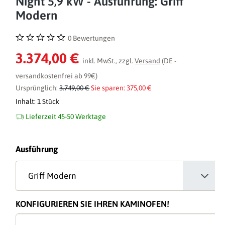
Night 5,9 kW - Ausführung: Griff
Modern
0 Bewertungen
Durchschnittliche Bewertung von 0 von 5 Sternen
3.374,00 €
inkl. MwSt., zzgl.
Versand
(DE -
versandkostenfrei ab 99€)
Ursprünglich:
3.749,00 €
Sie sparen: 375,00 €
Inhalt:
1 Stück
Lieferzeit 45-50 Werktage
auswählen
Ausführung
KONFIGURIEREN SIE IHREN KAMINOFEN!