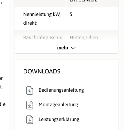
n
Nennleistung kW,
5
direkt:
Rauchrohranschlu
Hinten
, Oben
ss:
mehr
Typ:
Speicherofen
DOWNLOADS
Verbrennungsluft:
Raumluftunabhängig
er
,
t
Bedienungsanleitung
Raumluftunabhängig
,
die
Montageanleitung
Raumluftunabhängig
Leistungserklärung
Verkleidungsmate
Speckstein