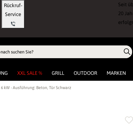
Seit ü
Rückruf-
20 Jah
Service
erfolg
UNG
XXL SALE %
GRILL
OUTDOOR
MARKEN
 6 kW - Ausführung: Beton, Tür Schwarz