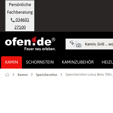
Persönliche
springen
Zur Hauptnavigation springen
Fachberatung
034601
27100
KAMIN
SCHORNSTEIN
KAMINZUBEHÖR
HEIZ
Speicherofen Lotus Beto 700+,
Kamin
Speicherofen