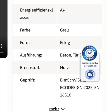
Energieeffizienzkl
A+
asse:
Farbe:
Grau
Form:
Eckig
Ausführung:
Beton, Tür Schwarz
Brennstoff:
Holz
Geprüft:
BImSchV St. 2
,
ECODESIGN 2022
, EN
16510
Nennleistung kW,
6
mehr