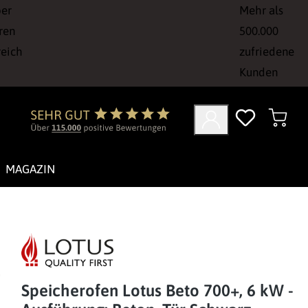
ber
Mehr als
ren
500.000
reich
zufriedene
Kunden
MAGAZIN
Speicherofen Lotus Beto 700+, 6 kW -