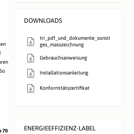
direkt:
Rauchrohranschlu
Hinten
, Oben
DOWNLOADS
ss:
tri_pdf_und_dokumente_sonsti
Speicherofen:
Ja
den
ges_masszeichnung
d
Typ:
Speicherofen
Gebrauchsanweisung
uren
 So
Verbrennungsluft:
Raumluftabhängig
Installationsanleitung
Verglasung:
Front
Konformitätszertifikat
Verkleidungsmate
Beton
rial:
Wärmetransport:
Luftführend
ENERGIEEFFIZIENZ-LABEL
n 70