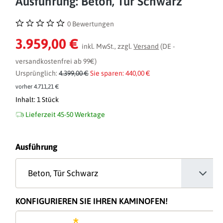
Ausführung: Beton, Tür Schwarz
0 Bewertungen
Durchschnittliche Bewertung von 0 von 5 Sternen
3.959,00 €
inkl. MwSt., zzgl.
Versand
(DE -
versandkostenfrei ab 99€)
Ursprünglich:
4.399,00 €
Sie sparen: 440,00 €
vorher 4.711,21 €
Inhalt:
1 Stück
Lieferzeit 45-50 Werktage
auswählen
Ausführung
KONFIGURIEREN SIE IHREN KAMINOFEN!