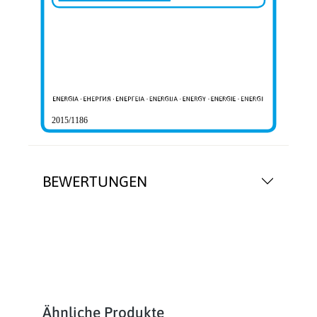
2015/1186
BEWERTUNGEN
Produktgalerie überspringen
Ähnliche Produkte