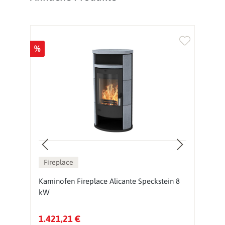
%
%
Fireplace
Kaminofen Fireplace Alicante Speckstein 8
K
kW
k
1.421,21 €
1