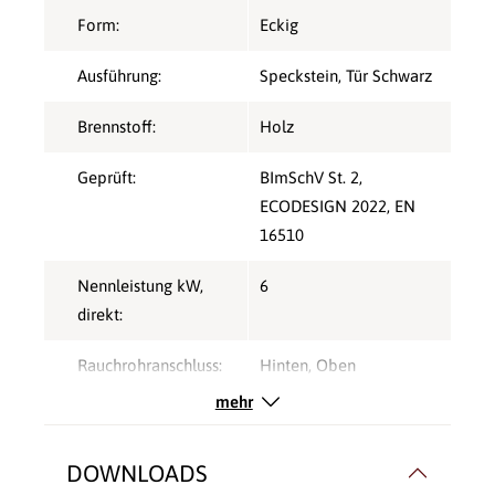
Form:
Eckig
Ausführung:
Speckstein, Tür Schwarz
Brennstoff:
Holz
Geprüft:
BImSchV St. 2
,
ECODESIGN 2022
, EN
16510
Nennleistung kW,
6
direkt:
Rauchrohranschluss:
Hinten
, Oben
mehr
Speicherofen:
Ja
Typ:
Speicherofen
DOWNLOADS