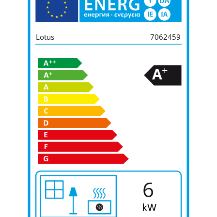
Lotus
7062459
+
A
6