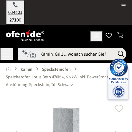
alt springen
034601
27100
Kamin
Specksteinofen
Speicherofen Lotus Beto 470M+, 6,6 kW inkl. PowerStones -
Ausführung: Speckstein, Tür Schwarz