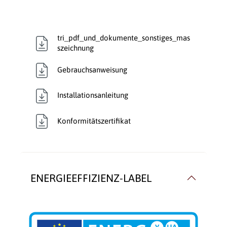
Verbrennungsluft:
Raumluftabhängig
Verglasung:
Front
tri_pdf_und_dokumente_sonstiges_mas
szeichnung
Verkleidungsmaterial:
Speckstein
Gebrauchsanweisung
Wärmetransport:
Luftführend
Installationsanleitung
Konformitätszertifikat
ENERGIEEFFIZIENZ-LABEL