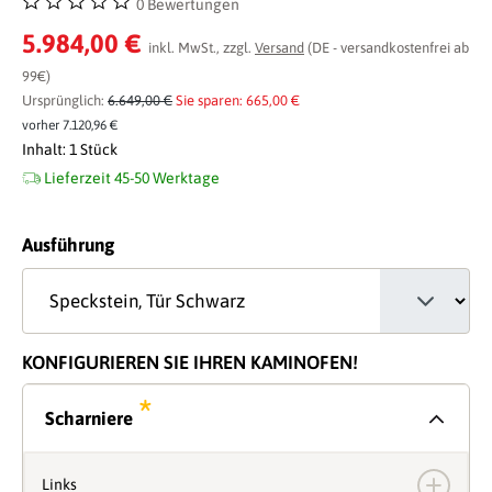
0 Bewertungen
Durchschnittliche Bewertung von 0 von 5 Sternen
5.984,00 €
inkl. MwSt., zzgl.
Versand
(DE - versandkostenfrei ab
99€)
Ursprünglich:
6.649,00 €
Sie sparen: 665,00 €
vorher 7.120,96 €
Inhalt:
1 Stück
Lieferzeit 45-50 Werktage
auswählen
Ausführung
KONFIGURIEREN SIE IHREN KAMINOFEN!
*
Scharniere
Links