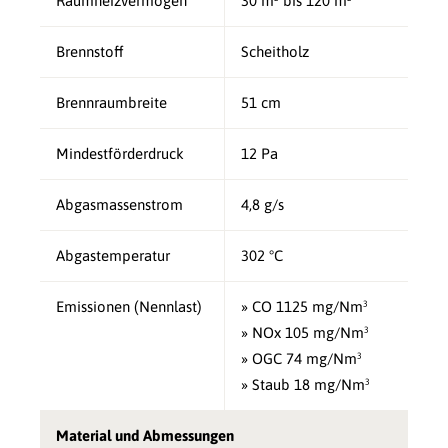
Raumheizvermögen
30 m² bis 120 m²
Brennstoff
Scheitholz
Brennraumbreite
51 cm
Mindestförderdruck
12 Pa
Abgasmassenstrom
4,8 g/s
Abgastemperatur
302 °C
Emissionen (Nennlast)
» CO 1125 mg/Nm³
» NOx 105 mg/Nm³
» OGC 74 mg/Nm³
» Staub 18 mg/Nm³
Material und Abmessungen