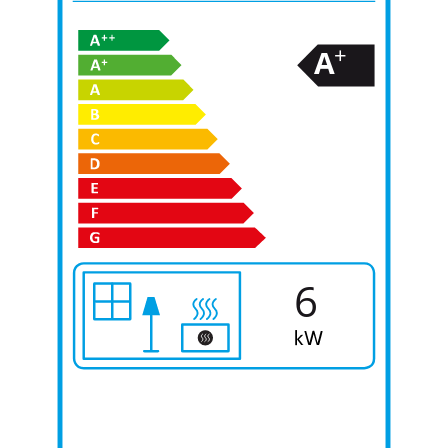
+
A
6