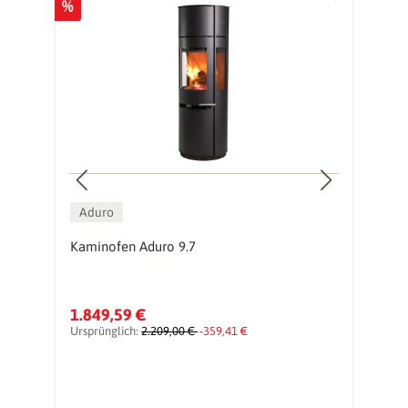
%
%
Aduro
9
Kaminofen Aduro 9.7
K
1.849,59 €
2
Ursprünglich:
2.209,00 €
-359,41 €
Ur