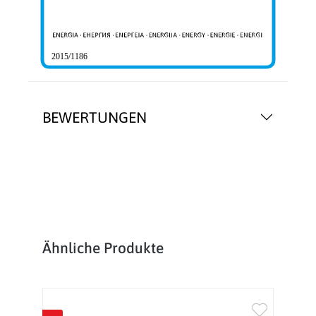
2015/1186
BEWERTUNGEN
Produktgalerie überspringen
Ähnliche Produkte