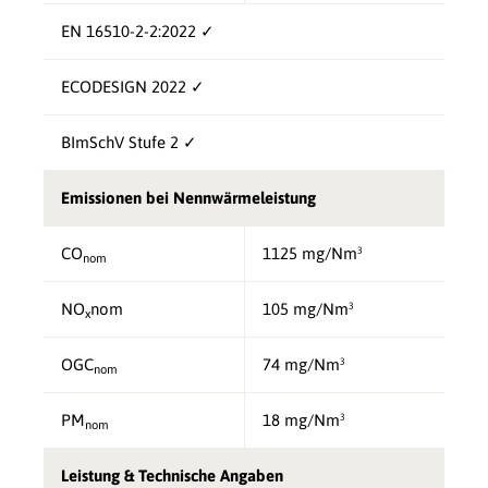
EN 16510-2-2:2022 ✓
ECODESIGN 2022 ✓
BImSchV Stufe 2 ✓
Emissionen bei Nennwärmeleistung
CO
1125 mg/Nm³
nom
NO
nom
105 mg/Nm³
x
OGC
74 mg/Nm³
nom
PM
18 mg/Nm³
nom
Leistung & Technische Angaben