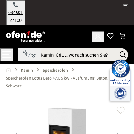
alt springen
034601
27100
Kamin
Speicherofen
Speicherofen Lotus Beto 470, 6 kW - Ausführung: Beton, Tür
Schwarz