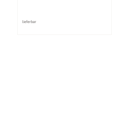
lieferbar
li