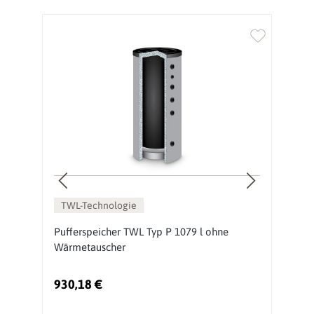
TWL-Technologie
Pufferspeicher TWL Typ P 1079 l ohne
S
Wärmetauscher
W
930,18 €
1