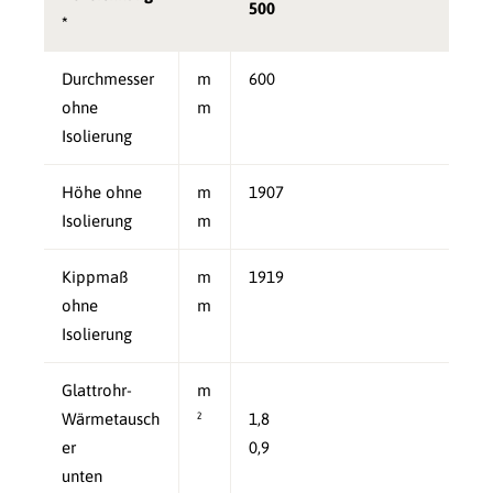
500
*
Durchmesser
m
600
ohne
m
Isolierung
Höhe ohne
m
1907
Isolierung
m
Kippmaß
m
1919
ohne
m
Isolierung
Glattrohr-
m
Wärmetausch
²
1,8
er
0,9
unten