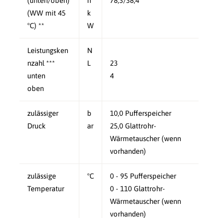
(unten/oben)
h
78,3/38,4
(WW mit 45
k
°C) **
W
Leistungsken
N
nzahl ***
L
23
unten
4
oben
zulässiger
b
10,0 Pufferspeicher
Druck
ar
25,0 Glattrohr-
Wärmetauscher (wenn
vorhanden)
zulässige
°C
0 - 95 Pufferspeicher
Temperatur
0 - 110 Glattrohr-
Wärmetauscher (wenn
vorhanden)