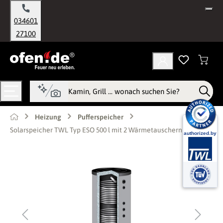
alt springen
034601
27100
Heizung
Pufferspeicher
Solarspeicher TWL Typ ESO 500 l mit 2 Wärmetauschern