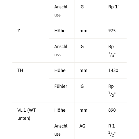
Anschl
IG
Rp 1"
uss
Z
Höhe
mm
975
Anschl
IG
Rp
3
uss
/
"
4
TH
Höhe
mm
1430
Fühler
IG
Rp
1
/
"
2
VL 1 (WT
Höhe
mm
890
unten)
Anschl
AG
R 1
1
uss
/
"
2