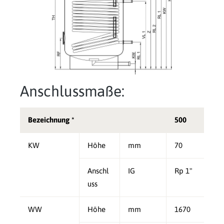
Anschlussmaße:
Bezeichnung *
500
KW
Höhe
mm
70
Anschl
IG
Rp 1"
uss
WW
Höhe
mm
1670