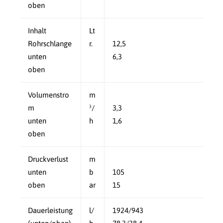
oben
Inhalt
Lt
Rohrschlange
r.
12,5
unten
6,3
oben
Volumenstro
m
m
³/
3,3
unten
h
1,6
oben
Druckverlust
m
unten
b
105
oben
ar
15
Dauerleistung
l/
1924/943