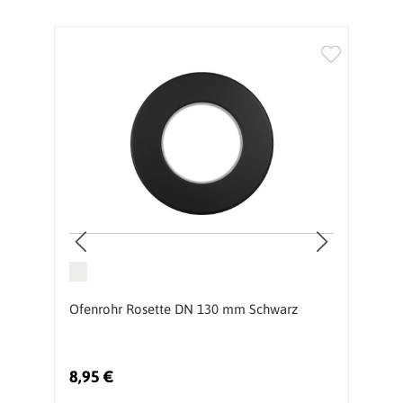
Ofenrohr Rosette DN 130 mm Schwarz
O
S
8,95 €
2