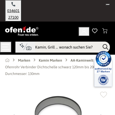
alt springen
034601
27100
Marken
Kamin Marken
AA-Kaminwelt
Ofenrohr Verbinder Dichtschelle schwarz 120mm bis 200mm -
Durchmesser: 130mm