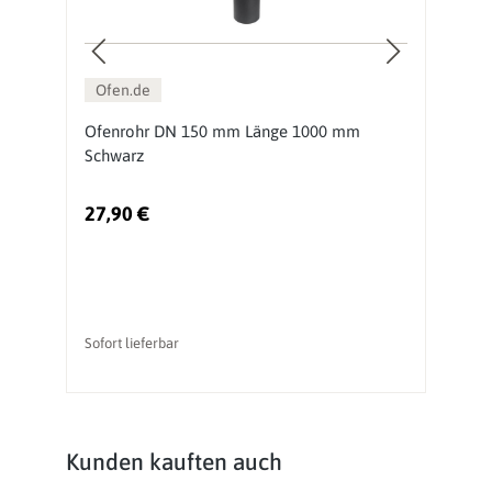
Ofen.de
Ofenrohr DN 150 mm Länge 1000 mm
O
Schwarz
S
27,90 €
1
Sofort lieferbar
So
Produktgalerie überspringen
Kunden kauften auch