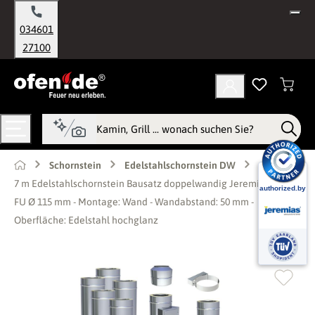
alt springen
034601
27100
Schornstein
Edelstahlschornstein DW
7 m Edelstahlschornstein Bausatz doppelwandig Jeremias DW-
FU Ø 115 mm - Montage: Wand - Wandabstand: 50 mm -
Oberfläche: Edelstahl hochglanz