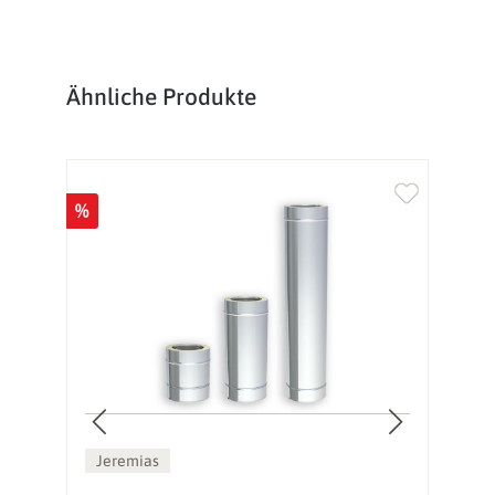
Produktgalerie überspringen
Ähnliche Produkte
%
%
Jeremias