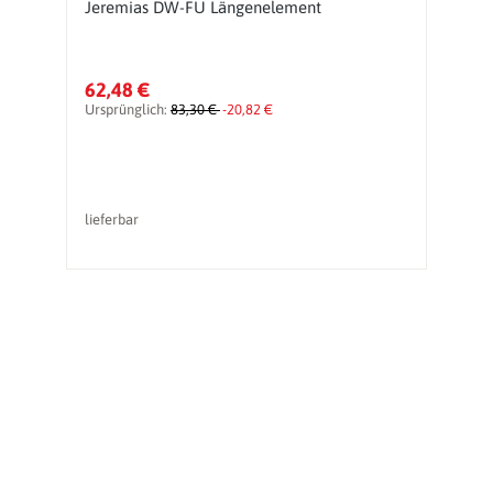
Jeremias DW-FU Längenelement
J
62,48 €
1
Ursprünglich:
83,30 €
-20,82 €
Ur
lieferbar
li