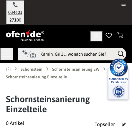
alt springen
034601
27100
Schornstein
Schornsteinsanierung EW
Schornsteinsanierung Einzelteile
Schornsteinsanierung
Einzelteile
0 Artikel