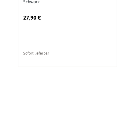
Schwarz
S
27,90 €
1
Sofort lieferbar
So