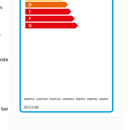
es
,
ende
2015/1186
 bei