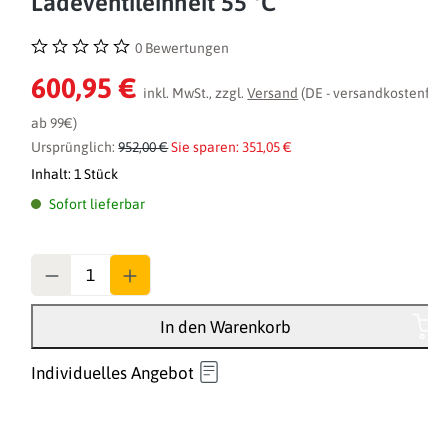
Ladeventileinheit 55 °C
0 Bewertungen
Durchschnittliche Bewertung von 0 von 5 Sternen
600,95 €
inkl. MwSt., zzgl.
Versand
(DE - versandkostenfrei
ab 99€)
Ursprünglich:
952,00 €
Sie sparen: 351,05 €
Inhalt:
1 Stück
Sofort lieferbar
Anzahl
In den Warenkorb
Individuelles Angebot