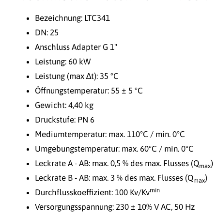
Bezeichnung: LTC341
DN: 25
Anschluss Adapter G 1"
Leistung: 60 kW
Leistung (max ∆t): 35 °C
Öffnungstemperatur: 55 ± 5 °C
Gewicht: 4,40 kg
Druckstufe: PN 6
Mediumtemperatur: max. 110°C / min. 0°C
Umgebungstemperatur: max. 60°C / min. 0°C
Leckrate A - AB: max. 0,5 % des max. Flusses (Q
)
max
Leckrate B - AB: max. 3 % des max. Flusses (Q
)
max
min
Durchflusskoeffizient: 100 Kv/Kv
Versorgungsspannung: 230 ± 10% V AC, 50 Hz