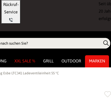
Seit ü
Rückruf-
20 Jah
Service
erfolg
UNG
XXL SALE %
GRILL
OUTDOOR
MARKEN
 Esbe LTC341 Ladeventileinheit 55 °C