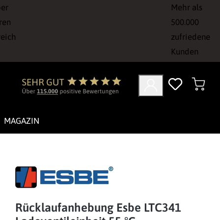
ber
Mehr als
ren
500.000
reich
zufriedene
Kunden
MAGAZIN
Rücklaufanhebung Esbe LTC341