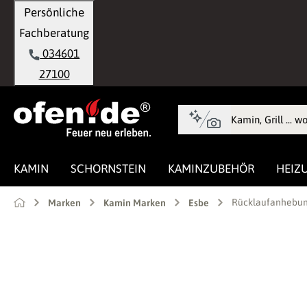
Persönliche
springen
Zur Hauptnavigation springen
Fachberatung
034601
27100
KAMIN
SCHORNSTEIN
KAMINZUBEHÖR
HEIZ
Rücklaufanhebung
Marken
Kamin Marken
Esbe