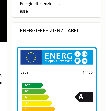
Energieeffizienzkl
a
asse:
ENERGIEEFFIZIENZ-LABEL
Esbe
14450
t
in
A