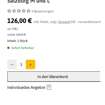
Salzburg M und L
0 Bewertungen
Durchschnittliche Bewertung von 0 von 5 Sternen
126,00 €
inkl. MwSt., zzgl.
Versand
(DE - versandkostenfrei
ab 99€)
vorher 149,94 €
Inhalt:
1 Stück
Sofort lieferbar
Anzahl
In den Warenkorb
Individuelles Angebot