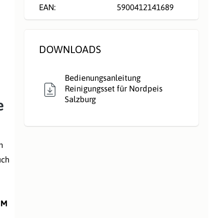
EAN:
5900412141689
DOWNLOADS
Bedienungsanleitung
Reinigungsset für Nordpeis
Salzburg
e
n
uch
 M