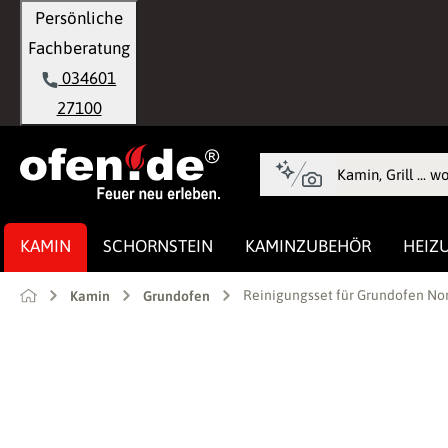
Persönliche
springen
Zur Hauptnavigation springen
Fachberatung
034601
27100
KAMIN
SCHORNSTEIN
KAMINZUBEHÖR
HEIZ
Reinigungsset für Grundofen No
Kamin
Grundofen