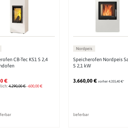
Nordpeis
rofen CB-Tec KS1 S 2,4
Speicherofen Nordpeis S
ndofen
S 2,1 kW
00 €
3.660,00 €
vorher 4.355,40 €*
lich:
4.290,00 €
-600,00 €
eferbar
lieferbar