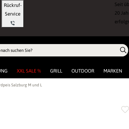
Seit ü
Rückruf-
20 Jah
Service
erfolg
UNG
XXL SALE %
GRILL
OUTDOOR
MARKEN
rdpeis Salzburg M und L