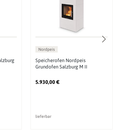
Nordpeis
alzburg
Speicherofen Nordpeis
S
Grundofen Salzburg M II
D
5.930,00 €
4
U
lieferbar
li