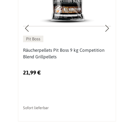
Pit Boss
s
Räucherpellets Pit Boss 9 kg Competition
R
Blend Grillpellets
Gr
21,99 €
2
Sofort lieferbar
So