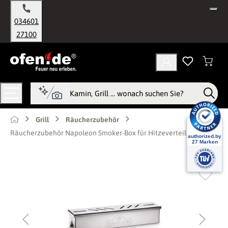
alt springen
034601
27100
Grill
Räucherzubehör
Räucherzubehör Napoleon Smoker-Box für Hitzeverteilersystem