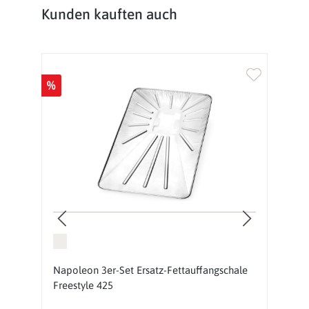
Produktgalerie überspringen
Kunden kauften auch
%
%
Napoleon 3er-Set Ersatz-Fettauffangschale
F
Freestyle 425