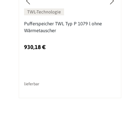
TWL-Technologie
Pufferspeicher TWL Typ P 1079 l ohne
H
Wärmetauscher
W
930,18 €
2
lieferbar
li