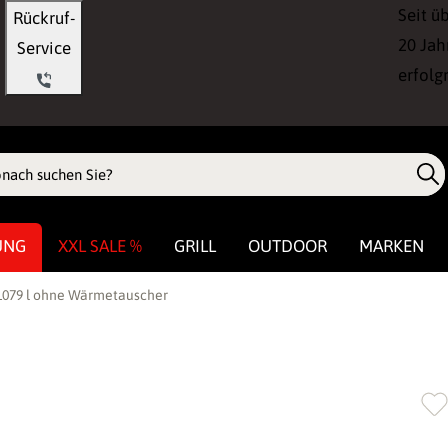
Seit ü
Rückruf-
20 Jah
Service
erfolg
UNG
XXL SALE %
GRILL
OUTDOOR
MARKEN
 1079 l ohne Wärmetauscher