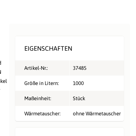
EIGENSCHAFTEN
d
Artikel-Nr.:
37485
N
nkel
Größe in Litern:
1000
P
Maßeinheit:
Stück
Wärmetauscher:
ohne Wärmetauscher