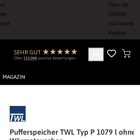
ber
Mehr als
ren
500.000
reich
zufriedene
Kunden
MAGAZIN
Pufferspeicher TWL Typ P 1079 l ohne