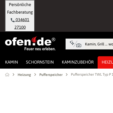
Persönliche
springen
Zur Hauptnavigation springen
Fachberatung
034601
27100
KAMIN
SCHORNSTEIN
KAMINZUBEHÖR
HEIZ
Pufferspeicher TWL Typ P
Heizung
Pufferspeicher