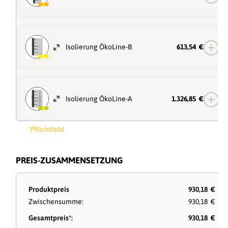
Isolierung ÖkoLine-B
613,54 €
Isolierung ÖkoLine-A
1.326,85 €
*Pflichtfeld
PREIS-ZUSAMMENSETZUNG
Produktpreis
930,18 €
Zwischensumme:
930,18 €
Gesamtpreis*:
930,18 €