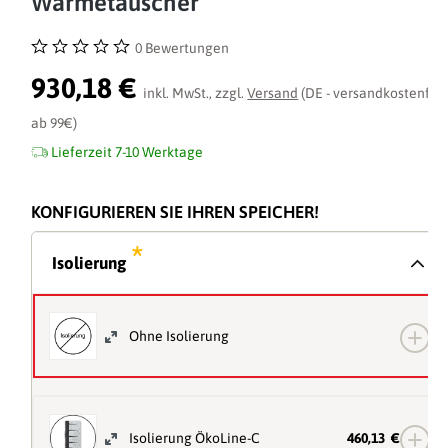
Wärmetauscher
0 Bewertungen
Durchschnittliche Bewertung von 0 von 5 Sternen
930,18 €
inkl. MwSt., zzgl.
Versand
(DE - versandkostenfrei
ab 99€)
Lieferzeit 7-10 Werktage
KONFIGURIEREN SIE IHREN SPEICHER!
*
Isolierung
Ohne Isolierung
Isolierung ÖkoLine-C
460,13 €