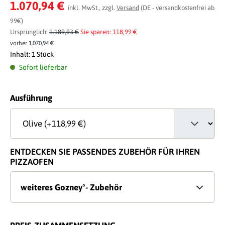
Durchschnittliche Bewertung von 0 von 5 Sternen
1.070,94 €
inkl. MwSt., zzgl.
Versand
(DE - versandkostenfrei ab
99€)
Ursprünglich:
1.189,93 €
Sie sparen: 118,99 €
vorher 1.070,94 €
Inhalt:
1 Stück
Sofort lieferbar
auswählen
Ausführung
ENTDECKEN SIE PASSENDES ZUBEHÖR FÜR IHREN
PIZZAOFEN
weiteres Gozney°- Zubehör