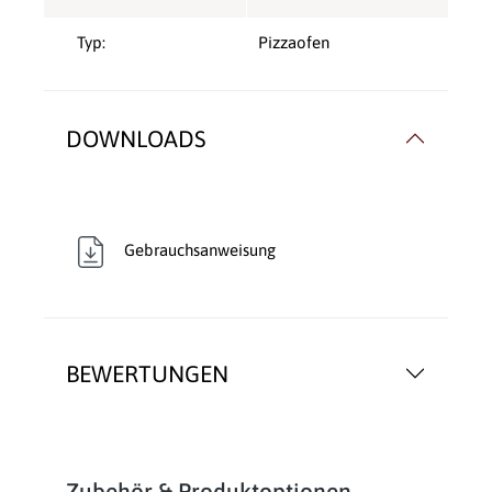
Typ:
Pizzaofen
DOWNLOADS
Gebrauchsanweisung
BEWERTUNGEN
Produktgalerie überspringen
Zubehör & Produktoptionen