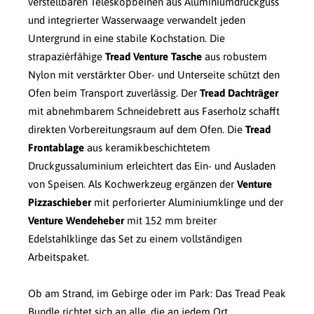
verstellbaren Teleskopbeinen aus Aluminiumdruckguss
und integrierter Wasserwaage verwandelt jeden
Untergrund in eine stabile Kochstation. Die
strapaziérfähige
Tread Venture Tasche
aus robustem
Nylon mit verstärkter Ober- und Unterseite schützt den
Ofen beim Transport zuverlässig. Der
Tread Dachträger
mit abnehmbarem Schneidebrett aus Faserholz schafft
direkten Vorbereitungsraum auf dem Ofen. Die
Tread
Frontablage
aus keramikbeschichtetem
Druckgussaluminium erleichtert das Ein- und Ausladen
von Speisen. Als Kochwerkzeug ergänzen der
Venture
Pizzaschieber
mit perforierter Aluminiumklinge und der
Venture Wendeheber
mit 152 mm breiter
Edelstahlklinge das Set zu einem vollständigen
Arbeitspaket.
Ob am Strand, im Gebirge oder im Park: Das Tread Peak
Bundle richtet sich an alle, die an jedem Ort