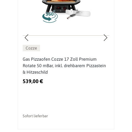
Cozze
Gas Pizzaofen Cozze 17 Zoll Premium
P
Rotate 50 mBar, inkl. drehbarem Pizzastein
r
& Hitzeschild
H
539,00 €
4
Sofort lieferbar
So