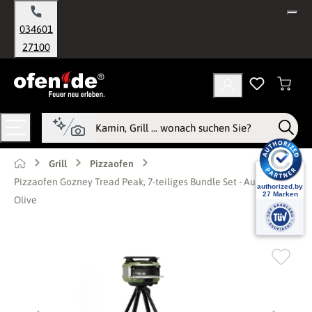
alt springen
034601
27100
Grill
Pizzaofen
Pizzaofen Gozney Tread Peak, 7-teiliges Bundle Set - Ausführung:
Olive