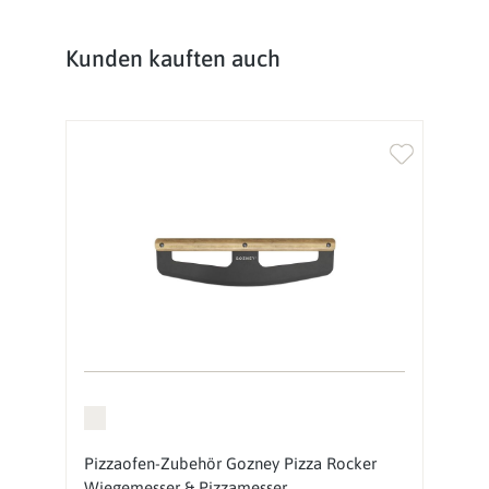
Produktgalerie überspringen
Kunden kauften auch
Pizzaofen-Zubehör Gozney Pizza Rocker
Wiegemesser & Pizzamesser