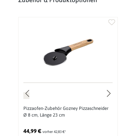
Pizzaofen-Zubehör Gozney Pizzaschneider
P
Ø 8 cm, Länge 23 cm
W
44,99 €
3
vorher 42,83 €*