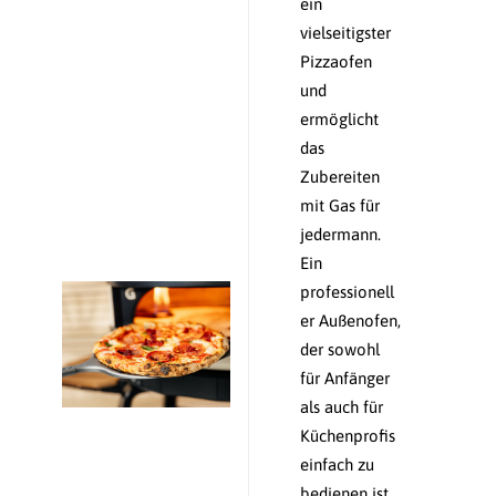
ein
vielseitigster
Pizzaofen
und
ermöglicht
das
Zubereiten
mit Gas für
jedermann.
Ein
professionell
er Außenofen,
der sowohl
für Anfänger
als auch für
Küchenprofis
einfach zu
bedienen ist.