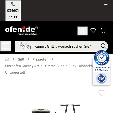
alt springen
034601
27100
Grill
Pizzaofen
Pizzaofen Gozney Arc XL Creme Bundle 2, inkl. Abdeckhaube &
Untergestell