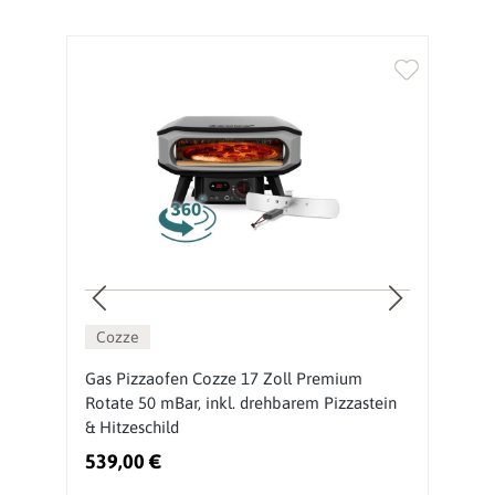
Cozze
Gas Pizzaofen Cozze 17 Zoll Premium
P
Rotate 50 mBar, inkl. drehbarem Pizzastein
r
& Hitzeschild
H
539,00 €
4