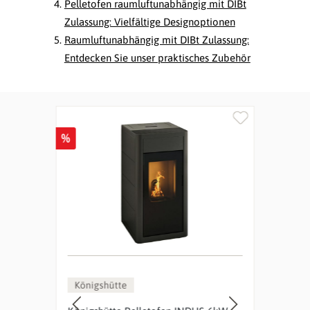
Pelletofen raumluftunabhängig mit DIBt
Zulassung: Vielfältige Designoptionen
Raumluftunabhängig mit DIBt Zulassung:
Entdecken Sie unser praktisches Zubehör
Produktgalerie überspringen
%
%
Königshütte
Cad