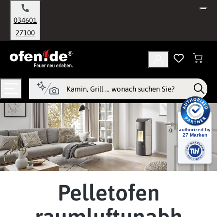
alt springen
034601
27100
Pelletofen
raumluftunabh