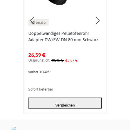
Ofen.de
Ofe
m 30°
Doppelwandiges Pelletofenrohr
Dopp
Adapter DW/EW DN 80 mm Schwarz
Adap
26,59 €
36,6
Ursprünglich:
40,46 €
-13,87 €
Urspr
vorher 31,64 €*
vorher
Sofort lieferbar
Sofort
Vergleichen