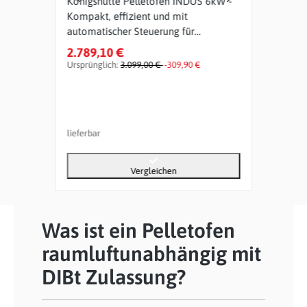
let
Königshütte Pelletofen INDUS 6kW -
Pell
Kompakt, effizient und mit
8,5 
automatischer Steuerung für
modernes Wohnen
2.789,10 €
3.26
Ursprünglich:
3.099,00 €
-309,90 €
Urspr
lieferbar
liefer
Vergleichen
Was ist ein Pelletofen
raumluftunabhängig mit
DIBt Zulassung?