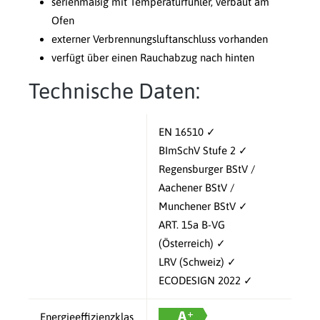
serienmäßig mit Temperaturfühler, verbaut am
Ofen
externer Verbrennungsluftanschluss vorhanden
verfügt über einen Rauchabzug nach hinten
Technische Daten:
EN 16510 ✓
BImSchV Stufe 2 ✓
Regensburger BStV /
Aachener BStV /
Munchener BStV ✓
ART. 15a B-VG
(Österreich) ✓
LRV (Schweiz) ✓
ECODESIGN 2022 ✓
Energieeffizienzklas