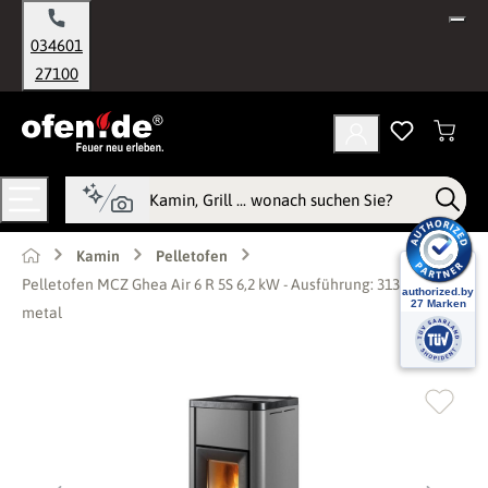
alt springen
034601
27100
Kamin
Pelletofen
Pelletofen MCZ Ghea Air 6 R 5S 6,2 kW - Ausführung: 313 Silver
metal