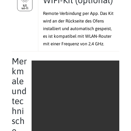
Remote-Verbindung per App. Das Kit
wird an der Rückseite des Ofens
installiert und automatisch gespeist,
es ist kompatibel mit WLAN-Router
mit einer Frequenz von 2,4 GHz.
Mer
km
ale
und
tec
hni
sch
e