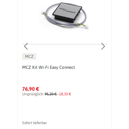
MCZ
MCZ Kit Wi-Fi Easy Connect
P
76,90 €
2
Ursprünglich:
95,20 €
-18,30 €
Ur
Sofort lieferbar
li