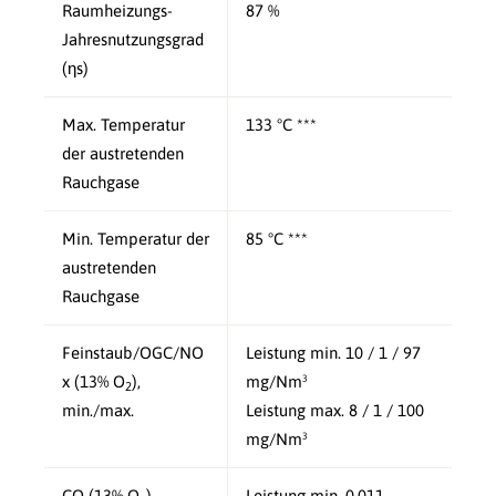
Raumheizungs-
87 %
Jahresnutzungsgrad
(ηs)
Max. Temperatur
133 °C ***
der austretenden
Rauchgase
Min. Temperatur der
85 °C ***
austretenden
Rauchgase
Feinstaub/OGC/NO
Leistung min. 10 / 1 / 97
x (13% O
),
mg/Nm³
2
min./max.
Leistung max. 8 / 1 / 100
mg/Nm³
CO (13% O
),
Leistung min. 0,011