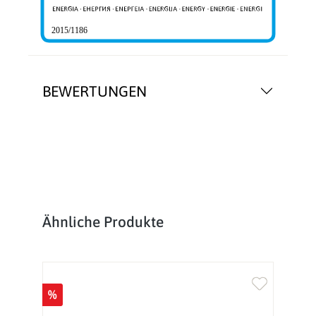
2015/1186
BEWERTUNGEN
Produktgalerie überspringen
Ähnliche Produkte
%
%