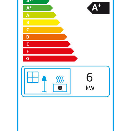
+
A
6