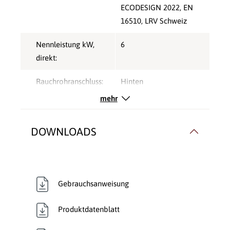
ECODESIGN 2022
, EN
16510
, LRV Schweiz
Nennleistung kW,
6
direkt:
Rauchrohranschluss:
Hinten
mehr
Typ:
Pelletofen
Verbrennungsluft:
Raumluftunabhängig
,
DOWNLOADS
Raumluftunabhängig
,
Raumluftunabhängig
Verglasung:
Front
Gebrauchsanweisung
Verkleidungsmaterial:
Stahl
Produktdatenblatt
Warmluftverteilung:
abschaltbares Gebläse
,