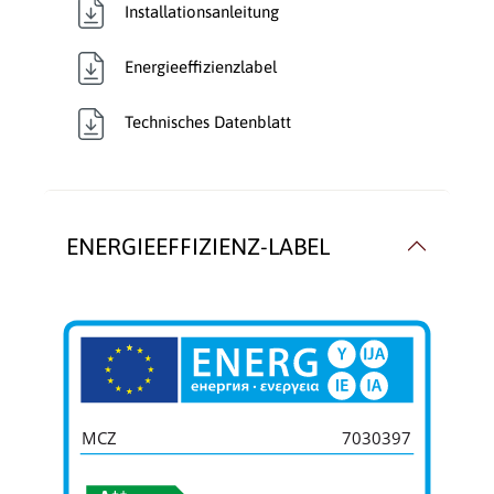
Installationsanleitung
mit Gebläse
Energieeffizienzlabel
Wärmetransport:
Luftführend
, Luftführend
,
Luftführend
, Luftführend
,
Technisches Datenblatt
Luftführend
, Luftführend
ENERGIEEFFIZIENZ-LABEL
MCZ
7030397