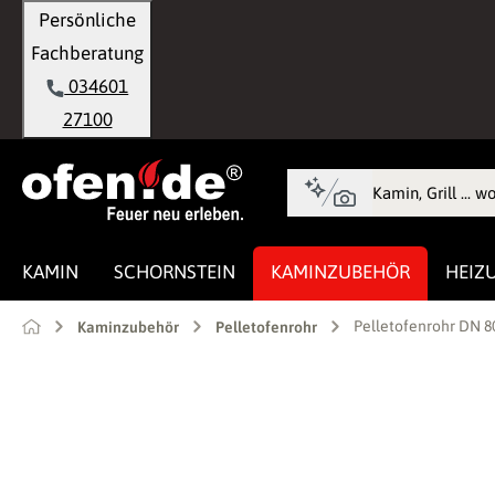
Persönliche
springen
Zur Hauptnavigation springen
Fachberatung
034601
27100
KAMIN
SCHORNSTEIN
KAMINZUBEHÖR
HEIZ
Pelletofenrohr DN 
Kaminzubehör
Pelletofenrohr