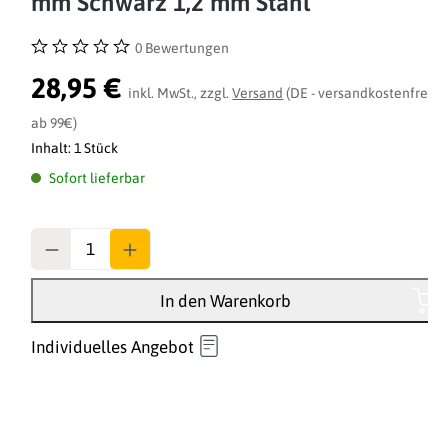
mm Schwarz 1,2 mm Stahl
0 Bewertungen
Durchschnittliche Bewertung von 0 von 5 Sternen
28,95 €
inkl. MwSt., zzgl.
Versand
(DE - versandkostenfrei
ab 99€)
Inhalt:
1 Stück
Sofort lieferbar
Anzahl
In den Warenkorb
Individuelles Angebot