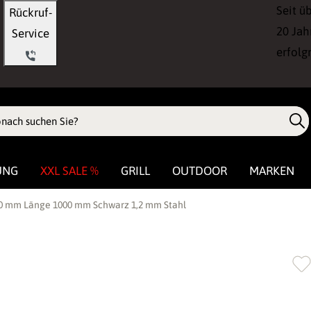
Seit ü
Rückruf-
20 Jah
Service
erfolg
UNG
XXL SALE %
GRILL
OUTDOOR
MARKEN
80 mm Länge 1000 mm Schwarz 1,2 mm Stahl