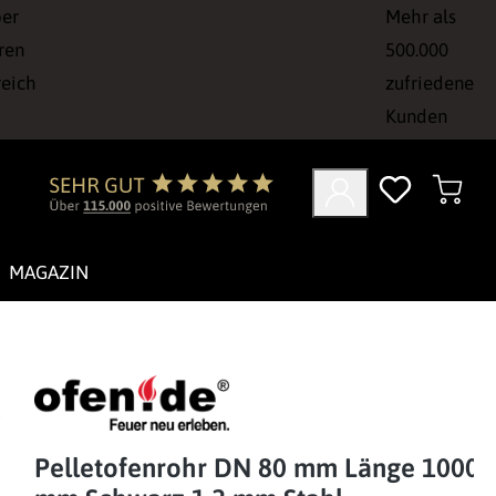
ber
Mehr als
ren
500.000
reich
zufriedene
Kunden
MAGAZIN
Pelletofenrohr DN 80 mm Länge 1000