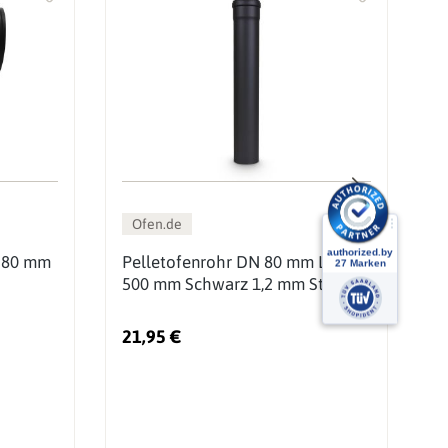
Ofen.de
N 80 mm
Pelletofenrohr DN 80 mm Länge
P
500 mm Schwarz 1,2 mm Stahl
8
21,95 €
2