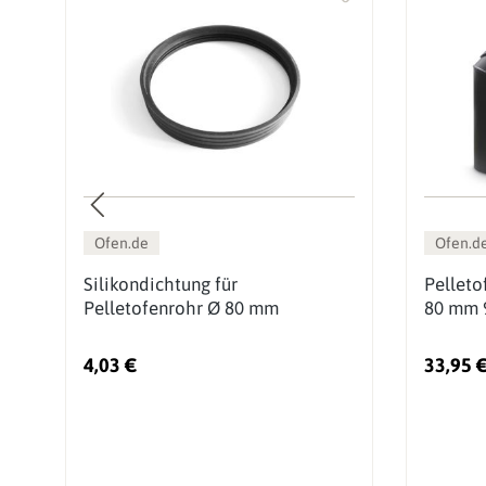
Ofen.de
Ofen.d
80
Silikondichtung für
Pelleto
Pelletofenrohr Ø 80 mm
80 mm 9
4,03 €
33,95 