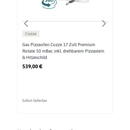
Cozze
Gas Pizzaofen Cozze 17 Zoll Premium
O
Rotate 50 mBar, inkl. drehbarem Pizzastein
M
& Hitzeschild
539,00 €
3
Sofort lieferbar
So