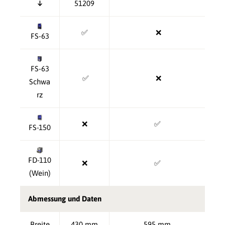
↓
51209
✅
❌
FS-63
FS-63
✅
❌
Schwa
rz
❌
✅
FS-150
FD-110
❌
✅
(Wein)
Abmessung und Daten
Breite
430 mm
595 mm