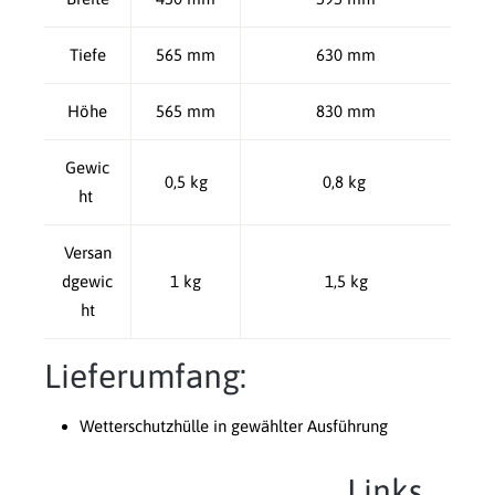
Tiefe
565 mm
630 mm
Höhe
565 mm
830 mm
Gewic
0,5 kg
0,8 kg
ht
Versan
dgewic
1 kg
1,5 kg
ht
Lieferumfang:
Wetterschutzhülle in gewählter Ausführung
Links