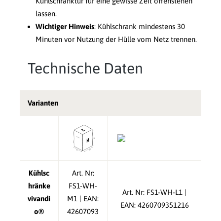
Kühlschranktür für eine gewisse Zeit offenstehen
lassen.
Wichtiger Hinweis
: Kühlschrank mindestens 30
Minuten vor Nutzung der Hülle vom Netz trennen.
Technische Daten
Varianten
Kühlsc
Art. Nr:
hränke
FS1-WH-
Art. Nr: FS1-WH-L1 |
vivandi
M1 | EAN:
EAN: 4260709351216
o®
42607093