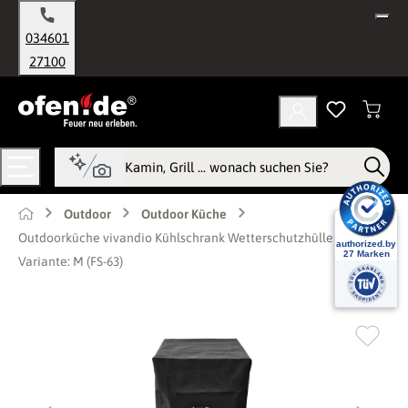
alt springen
034601
27100
Outdoor
Outdoor Küche
Outdoorküche vivandio Kühlschrank Wetterschutzhüllen -
Variante: M (FS-63)