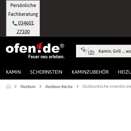
Persönliche
springen
Zur Hauptnavigation springen
Fachberatung
034601
27100
KAMIN
SCHORNSTEIN
KAMINZUBEHÖR
HEIZ
Outdoorküche vivandio el
Outdoor
Outdoor Küche