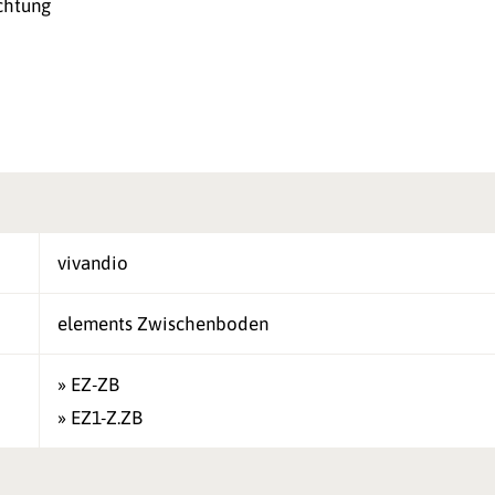
chtung
vivandio
elements Zwischenboden
» EZ-ZB
» EZ1-Z.ZB