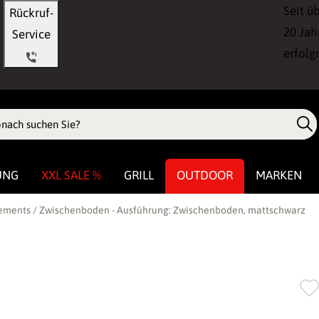
Seit ü
Rückruf-
20 Jah
Service
erfolg
UNG
XXL SALE %
GRILL
OUTDOOR
MARKEN
ements / Zwischenboden - Ausführung: Zwischenboden, mattschwarz