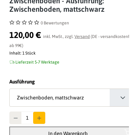
Zwischenboden - Ausführung:
Zwischenboden, mattschwarz
0 Bewertungen
Durchschnittliche Bewertung von 0 von 5 Sternen
120,00 €
inkl. MwSt., zzgl.
Versand
(DE - versandkostenfrei
ab 99€)
Inhalt:
1 Stück
Lieferzeit 5-7 Werktage
auswählen
Ausführung
Anzahl
In den Warenkorb