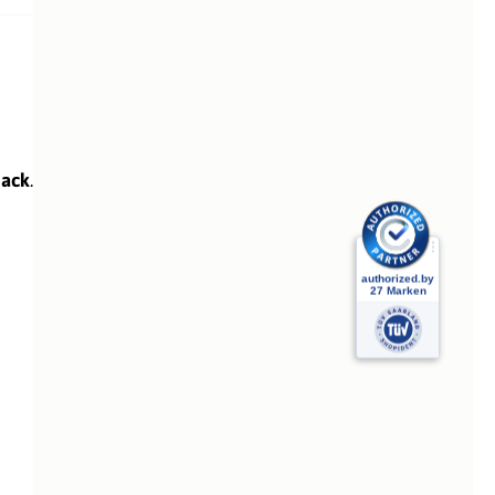
pack
.