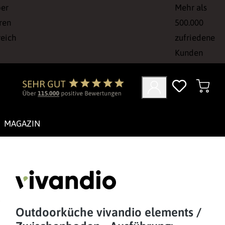
ber
Mehr als
ren
500.000
reich
zufriedene
Kunden
MAGAZIN
Outdoorküche vivandio elements /