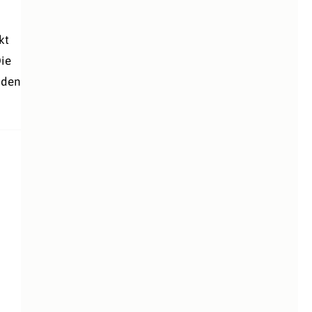
kt
Die
 den