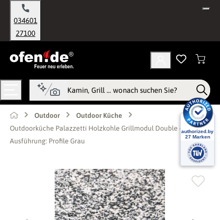
alt springen
034601
27100
Outdoor
Outdoor Küche
Outdoorküche Palazzetti Holzkohle Grillmodul Double -
Ausführung: Profile Grau