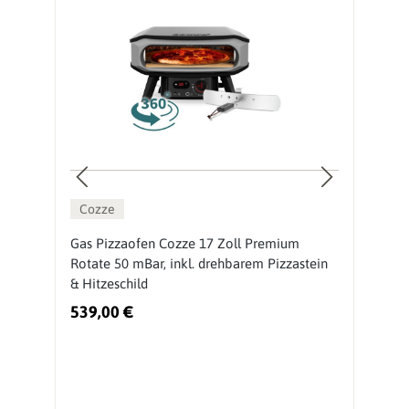
Cozze
ch
Gas Pizzaofen Cozze 17 Zoll Premium
O
Rotate 50 mBar, inkl. drehbarem Pizzastein
M
& Hitzeschild
539,00 €
3