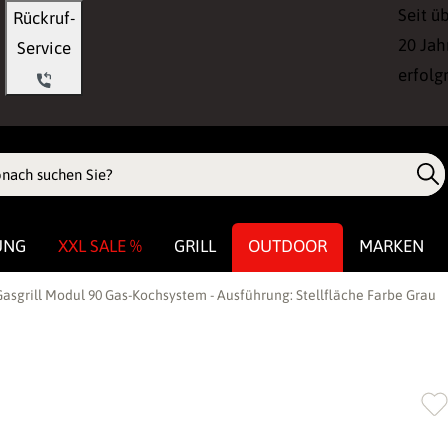
Seit ü
Rückruf-
20 Jah
Service
erfolg
UNG
XXL SALE %
GRILL
OUTDOOR
MARKEN
asgrill Modul 90 Gas-Kochsystem - Ausführung: Stellfläche Farbe Grau