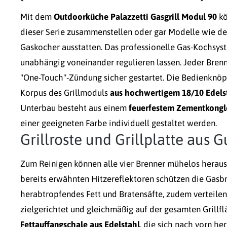
Mit dem
Outdoorküche Palazzetti Gasgrill Modul 90
kö
dieser Serie zusammenstellen oder gar Modelle wie d
Gaskocher ausstatten. Das professionelle Gas-Kochsys
unabhängig voneinander regulieren lassen. Jeder Brenn
"One-Touch"-Zündung sicher gestartet. Die Bedienknöp
Korpus des Grillmoduls
aus hochwertigem 18/10 Edels
Unterbau besteht aus einem
feuerfestem Zementkong
einer geeigneten Farbe individuell gestaltet werden.
Grillroste und Grillplatte aus 
Zum Reinigen können alle vier Brenner mühelos hera
bereits erwähnten Hitzereflektoren schützen die Gasb
herabtropfendes Fett und Bratensäfte, zudem verteilen
zielgerichtet und gleichmäßig auf der gesamten Grillfl
Fettauffangschale aus Edelstahl
, die sich nach vorn her