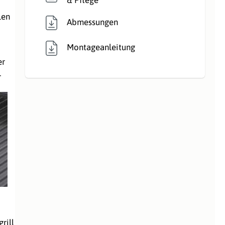
len
Abmessungen
Montageanleitung
er
r
rill