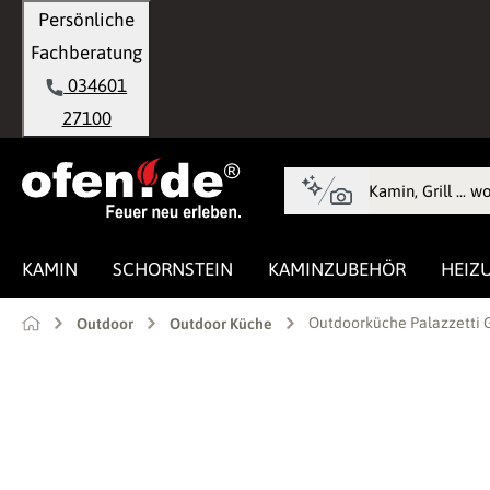
Persönliche
springen
Zur Hauptnavigation springen
Fachberatung
034601
27100
KAMIN
SCHORNSTEIN
KAMINZUBEHÖR
HEIZ
Outdoorküche Palazzetti G
Outdoor
Outdoor Küche