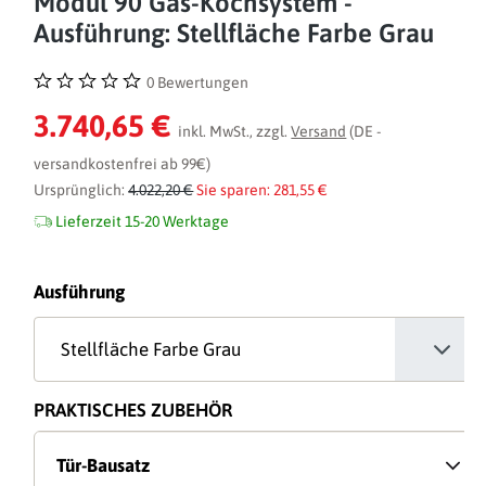
Modul 90 Gas-Kochsystem -
Ausführung: Stellfläche Farbe Grau
0 Bewertungen
Durchschnittliche Bewertung von 0 von 5 Sternen
3.740,65 €
inkl. MwSt., zzgl.
Versand
(DE -
versandkostenfrei ab 99€)
Ursprünglich:
4.022,20 €
Sie sparen: 281,55 €
Lieferzeit 15-20 Werktage
auswählen
Ausführung
PRAKTISCHES ZUBEHÖR
Tür-Bausatz