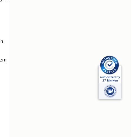
ch
dem