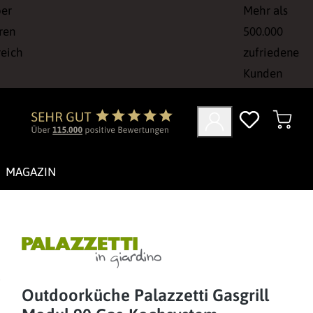
ber
Mehr als
ren
500.000
reich
zufriedene
Kunden
MAGAZIN
Outdoorküche Palazzetti Gasgrill