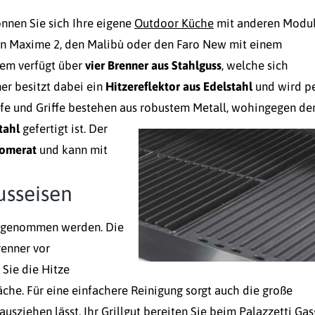
nnen Sie sich Ihre eigene
Outdoor Küche
mit anderen Modu
en Maxime 2, den Malibù oder den Faro New mit einem
tem verfügt über
vier Brenner aus Stahlguss
, welche sich
er besitzt dabei ein
Hitzereflektor aus Edelstahl
und wird p
fe und Griffe bestehen aus robustem Metall, wohingegen de
tahl
gefertigt ist.
Der
lomerat
und kann mit
Gusseisen
usgenommen werden. Die
renner vor
 Sie die Hitze
äche. Für eine einfachere Reinigung sorgt auch die große
ausziehen lässt. Ihr Grillgut bereiten Sie beim Palazzetti Gasg