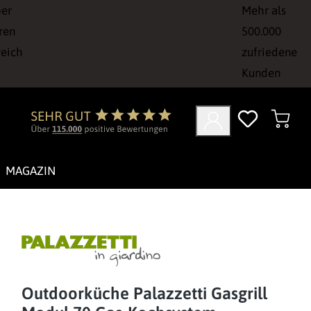
ber
Mehr als
ren
500.000
reich
zufriedene
Kunden
MAGAZIN
Outdoorküche Palazzetti Gasgrill