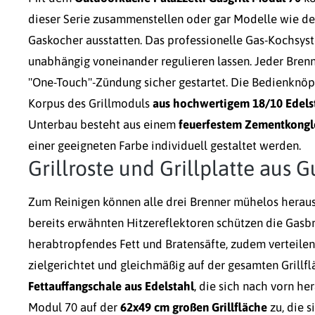
dieser Serie zusammenstellen oder gar Modelle wie d
Gaskocher ausstatten. Das professionelle Gas-Kochsys
unabhängig voneinander regulieren lassen. Jeder Brenn
"One-Touch"-Zündung sicher gestartet. Die Bedienknöp
Korpus des Grillmoduls
aus hochwertigem 18/10 Edels
Unterbau besteht aus einem
feuerfestem Zementkong
einer geeigneten Farbe individuell gestaltet werden.
Grillroste und Grillplatte aus 
Zum Reinigen können alle drei Brenner mühelos hera
bereits erwähnten Hitzereflektoren schützen die Gasb
herabtropfendes Fett und Bratensäfte, zudem verteilen
zielgerichtet und gleichmäßig auf der gesamten Grillfl
Fettauffangschale aus Edelstahl
, die sich nach vorn her
Modul 70 auf der
62x49 cm großen Grillfläche
zu, die s