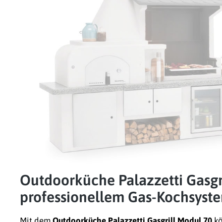
Outdoorküche Palazzetti Gasgr
professionellem Gas-Kochsyst
Mit dem
Outdoorküche Palazzetti Gasgrill Modul 70
kö