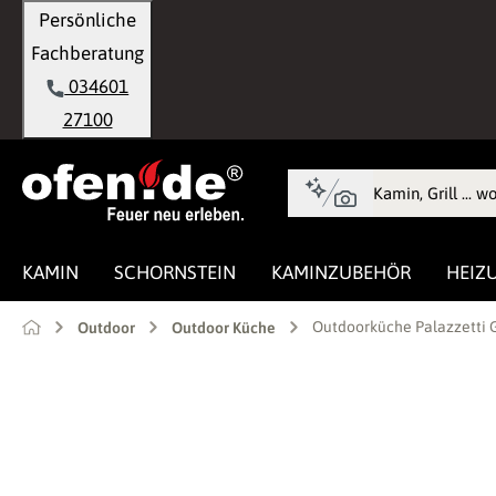
Persönliche
springen
Zur Hauptnavigation springen
Fachberatung
034601
27100
KAMIN
SCHORNSTEIN
KAMINZUBEHÖR
HEIZ
Outdoorküche Palazzetti G
Outdoor
Outdoor Küche