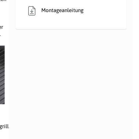
Montageanleitung
er
r
rill