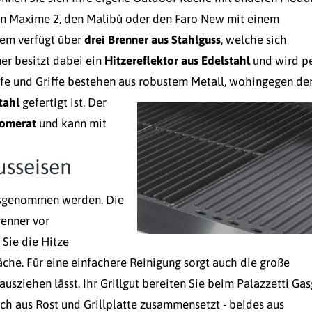
en Maxime 2, den Malibù oder den Faro New mit einem
tem verfügt über
drei Brenner aus Stahlguss
, welche sich
er besitzt dabei ein
Hitzereflektor aus Edelstahl
und wird p
fe und Griffe bestehen aus robustem Metall, wohingegen de
tahl
gefertigt ist.
Der
lomerat
und kann mit
Gusseisen
usgenommen werden. Die
renner vor
 Sie die Hitze
äche. Für eine einfachere Reinigung sorgt auch die große
ausziehen lässt. Ihr Grillgut bereiten Sie beim Palazzetti Gasg
ich aus Rost und Grillplatte zusammensetzt - beides aus