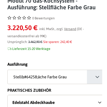
Modul 70 Gas-Kochsystem -
Ausführung: Stellﬂäche Farbe Grau
0 Bewertungen
Durchschnittliche Bewertung von 0 von 5 Sternen
3.220,50 €
inkl. MwSt., zzgl.
Versand
(DE -
versandkostenfrei ab 99€)
Ursprünglich:
3.462,90 €
Sie sparen: 242,40 €
Lieferzeit 15-20 Werktage
auswählen
Ausführung
PRAKTISCHES ZUBEHÖR
Edelstahl Abdeckhaube