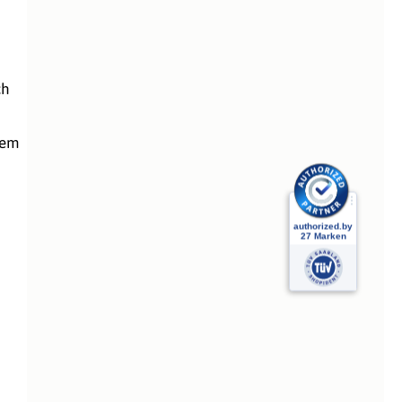
ch
dem