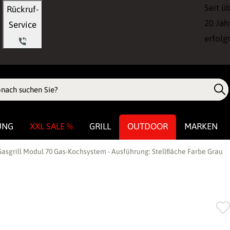
Seit ü
Rückruf-
20 Jah
Service
erfolg
UNG
XXL SALE %
GRILL
OUTDOOR
MARKEN
asgrill Modul 70 Gas-Kochsystem - Ausführung: Stellﬂäche Farbe Grau