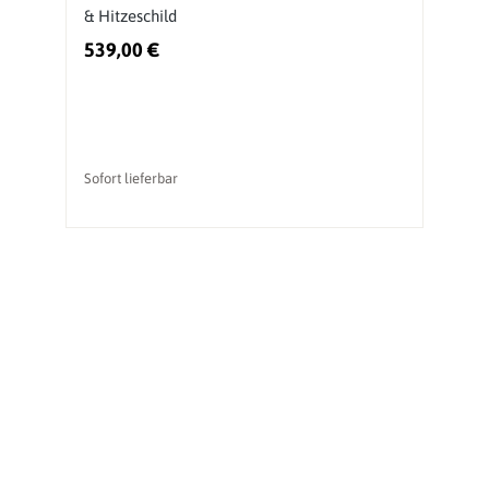
& Hitzeschild
539,00 €
3
Sofort lieferbar
So