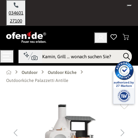
alt springen
034601
27100
Outdoor
Outdoor Küche
Outdoorküche Palazzetti Antille