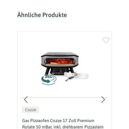
Produktgalerie überspringen
Ähnliche Produkte
Cozze
ch
Gas Pizzaofen Cozze 17 Zoll Premium
O
Rotate 50 mBar, inkl. drehbarem Pizzastein
M