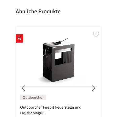
Produktgalerie überspringen
Ähnliche Produkte
%
%
Outdoorchef
Outdoorchef Firepit Feuerstelle und
Gr
Holzkohlegrill