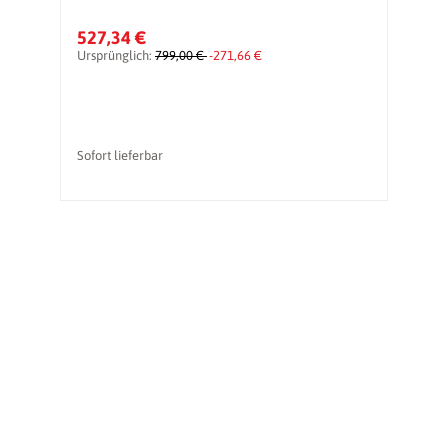
527,34 €
1
Ursprünglich:
799,00 €
-271,66 €
Ur
Sofort lieferbar
li