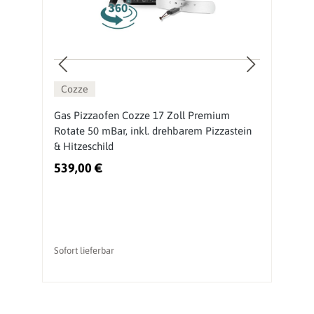
Cozze
ch
Gas Pizzaofen Cozze 17 Zoll Premium
O
Rotate 50 mBar, inkl. drehbarem Pizzastein
M
& Hitzeschild
539,00 €
3
Sofort lieferbar
So