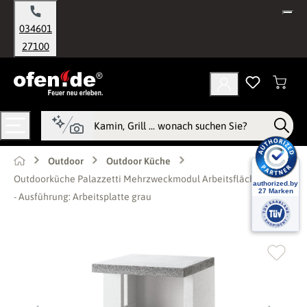
alt springen
034601
27100
Outdoor
Outdoor Küche
Outdoorküche Palazzetti Mehrzweckmodul Arbeitsflächenmodul
- Ausführung: Arbeitsplatte grau