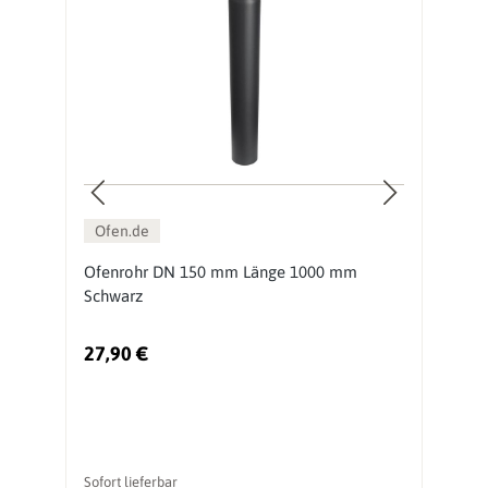
Ofen.de
Ofenrohr DN 150 mm Länge 1000 mm
O
Schwarz
S
27,90 €
1
Sofort lieferbar
So