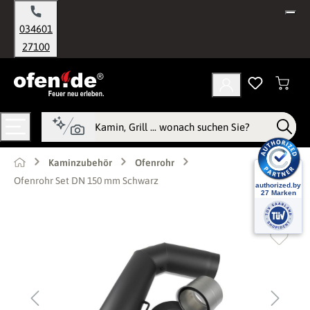
alt springen
034601
27100
Kaminzubehör
Ofenrohr
Ofenrohr Set DN 150 mm Schwarz