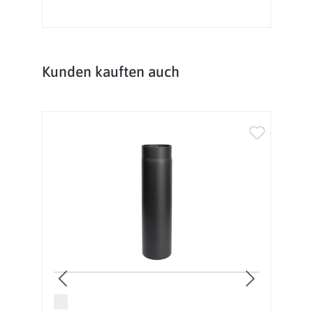
Produktgalerie überspringen
Kunden kauften auch