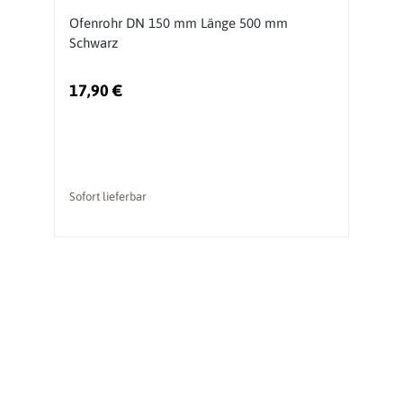
Ofenrohr DN 150 mm Länge 500 mm
O
Schwarz
S
17,90 €
2
Sofort lieferbar
So