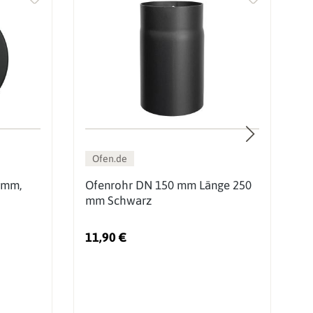
Ofen.de
 mm,
Ofenrohr DN 150 mm Länge 250
O
mm Schwarz
m
11,90 €
2