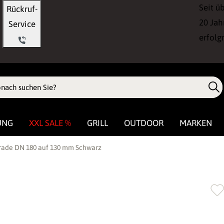
Seit ü
Rückruf-
20 Jah
Service
erfolg
UNG
XXL SALE %
GRILL
OUTDOOR
MARKEN
rade DN 180 auf 130 mm Schwarz