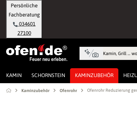
Persönliche
springen
Zur Hauptnavigation springen
Fachberatung
034601
27100
KAMIN
SCHORNSTEIN
KAMINZUBEHÖR
HEIZ
Ofenrohr Reduzierung ge
Kaminzubehör
Ofenrohr