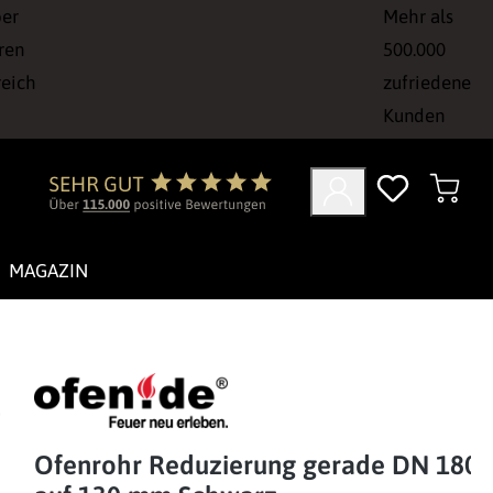
ber
Mehr als
ren
500.000
reich
zufriedene
Kunden
MAGAZIN
Ofenrohr Reduzierung gerade DN 180