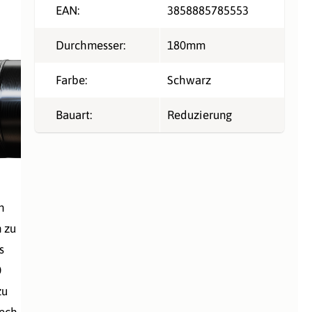
EAN:
3858885785553
Durchmesser:
180mm
Farbe:
Schwarz
Bauart:
Reduzierung
n
 zu
s
0
zu