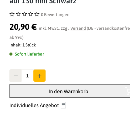
auf 130 mm Schwarz
0 Bewertungen
Durchschnittliche Bewertung von 0 von 5 Sternen
20,90 €
inkl. MwSt., zzgl.
Versand
(DE - versandkostenfrei
ab 99€)
Inhalt:
1 Stück
Sofort lieferbar
Anzahl
In den Warenkorb
Individuelles Angebot