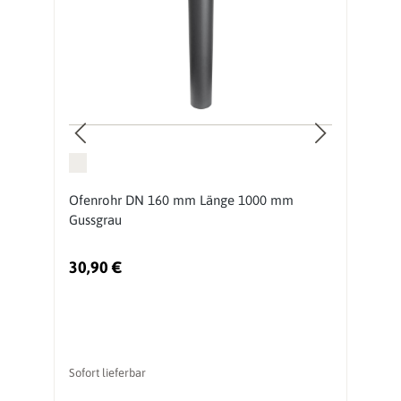
Ofenrohr DN 160 mm Länge 1000 mm
O
Gussgrau
30,90 €
8
Sofort lieferbar
So