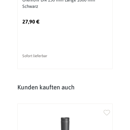
Schwarz
S
27,90 €
1
Sofort lieferbar
So
Produktgalerie überspringen
Kunden kauften auch