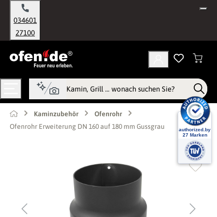
alt springen
034601
27100
Kaminzubehör
Ofenrohr
Ofenrohr Erweiterung DN 160 auf 180 mm Gussgrau