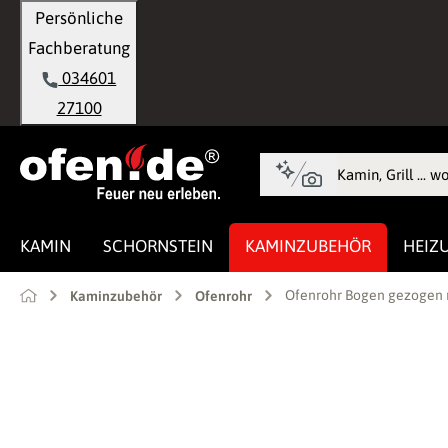
Persönliche
springen
Zur Hauptnavigation springen
Fachberatung
034601
27100
KAMIN
SCHORNSTEIN
KAMINZUBEHÖR
HEIZ
Ofenrohr Bogen gezogen 
Kaminzubehör
Ofenrohr