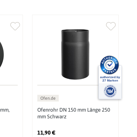
Ofen.de
 mm,
Ofenrohr DN 150 mm Länge 250
O
mm Schwarz
m
11,90 €
2