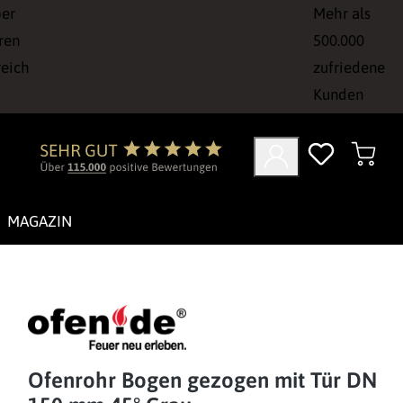
ber
Mehr als
ren
500.000
reich
zufriedene
Kunden
MAGAZIN
Ofenrohr Bogen gezogen mit Tür DN