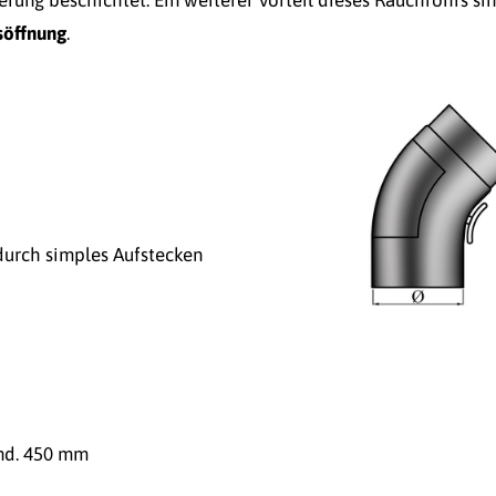
söffnung
.
urch simples Aufstecken
ind. 450 mm