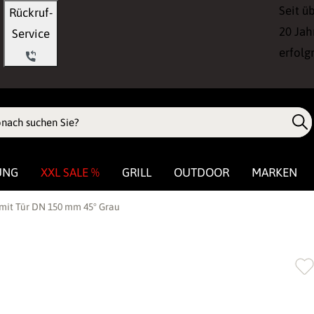
Seit ü
Rückruf-
20 Jah
Service
erfolg
UNG
XXL SALE %
GRILL
OUTDOOR
MARKEN
mit Tür DN 150 mm 45° Grau