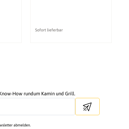
Sofort lieferbar
So
r Know-How rundum Kamin und Grill.
Send newsletter
ewsletter abmelden.