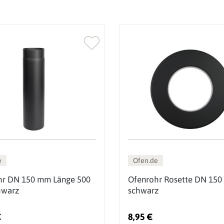
e
Ofen.de
hr DN 150 mm Länge 500
Ofenrohr Rosette DN 150
warz
schwarz
€
8,95 €