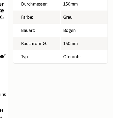
Durchmesser:
150mm
Farbe:
Grau
Bauart:
Bogen
Rauchrohr Ø:
150mm
Typ:
Ofenrohr
ins
es
nd