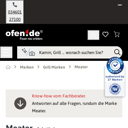
alt springen
034601
27100
Meater
Marken
Grill Marken
Know-how vom Fachberater.
Antworten auf alle Fragen, rundum die Marke
Meater.