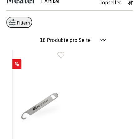
Meater
1 Artikel
Filtern
%