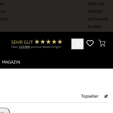
ber
Mehr als
ren
500.000
reich
zufriedene
Kunden
MAGAZIN
ter +