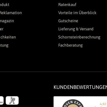
odukt
Ratenkauf
Reklamation
Vorteile im Überblick
lmagazin
Gutscheine
er
Lieferung & Versand
chkeiten
Schornsteinberechnung
atung
Fachberatung
KUNDENBEWERTUNGE