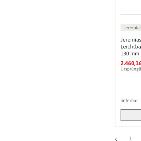
Jeremia
Jeremias
Leichtba
130 mm
2.460,1
Ursprüngl
lieferbar
Seite
1