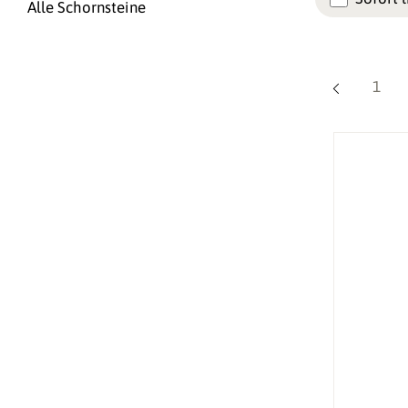
Alle Schornsteine
Seite
1