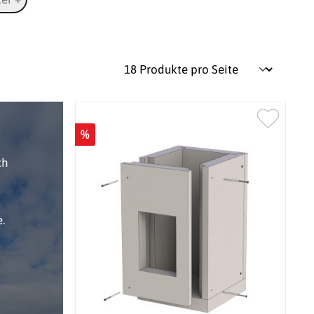
%
ch
.