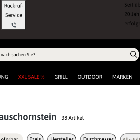
Seit ü
Rückruf-
20 Jah
Service
erfolg
UNG
XXL SALE %
GRILL
OUTDOOR
MARKEN
auschornstein
38 Artikel
Preis
Hersteller
Durchmesser
ieferbar
Alle Fil