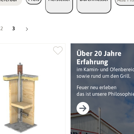
Seite
Seite
2
3
Über 20 Jahre
Erfahrung
im Kamin- und Ofenberei
sowie rund um den Grill.
Feuer neu erleben
das ist unsere Philosophie