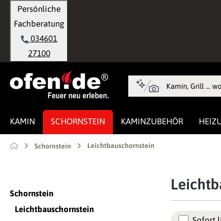
Persönliche
springen
Zur Hauptnavigation springen
Fachberatung
034601
27100
KAMIN
SCHORNSTEIN
KAMINZUBEHÖR
HEIZ
Leichtbauschornstein
Schornstein
Leichtb
Schornstein
Leichtbauschornstein
Sofort l