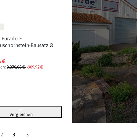
s
 Furado-F
uschornstein-Bausatz Ø
6 €
ich:
3.370,08 €
-909,92 €
Vergleichen
Seite
Seite
2
3