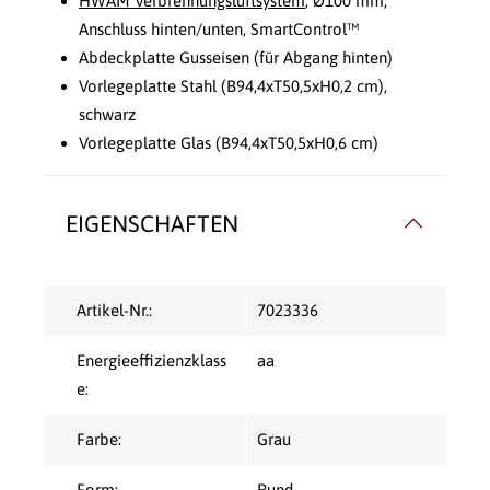
HWAM Verbrennungsluftsystem
, Ø100 mm,
Anschluss hinten/unten, SmartControl™
Abdeckplatte Gusseisen (für Abgang hinten)
Vorlegeplatte Stahl (B94,4xT50,5xH0,2 cm),
schwarz
Vorlegeplatte Glas (B94,4xT50,5xH0,6 cm)
EIGENSCHAFTEN
Artikel-Nr.:
7023336
Energieeffizienzklass
aa
e:
Farbe:
Grau
Form:
Rund