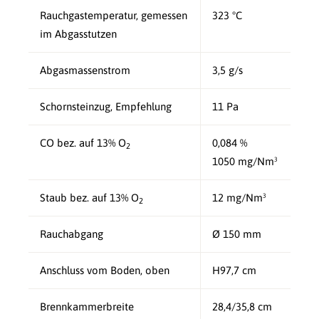
Rauchgastemperatur, gemessen
323 °C
im Abgasstutzen
Abgasmassenstrom
3,5 g/s
Schornsteinzug, Empfehlung
11 Pa
CO bez. auf 13% O
0,084 %
2
1050 mg/Nm³
Staub bez. auf 13% O
12 mg/Nm³
2
Rauchabgang
Ø 150 mm
Anschluss vom Boden, oben
H97,7 cm
Brennkammerbreite
28,4/35,8 cm