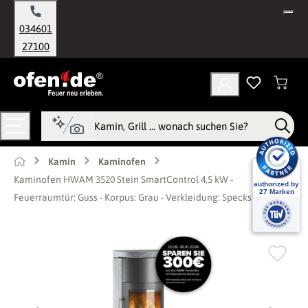
alt springen
034601
27100
Kamin
Kaminofen
Kaminofen HWAM 3520 Stein SmartControl 4,5 kW -
Feuerraumtür: Guss - Korpus: Grau - Verkleidung: Speckstein