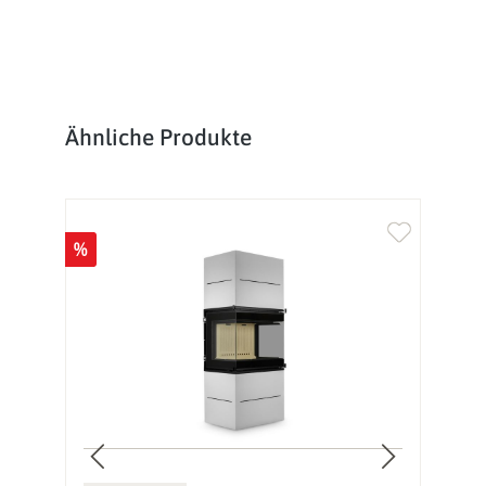
Produktgalerie überspringen
Ähnliche Produkte
%
%