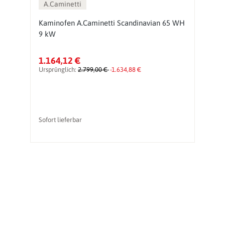
A.Caminetti
Kaminofen A.Caminetti Scandinavian 65 WH
K
9 kW
9
1.164,12 €
1
Ursprünglich:
2.799,00 €
-1.634,88 €
Ur
Sofort lieferbar
So