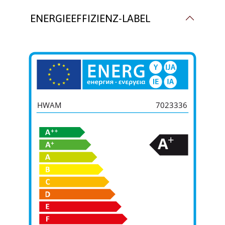
Raumluftunabhängig
,
ENERGIEEFFIZIENZ-LABEL
Raumluftunabhängig
Verglasung:
Front
Verkleidungsmaterial:
Speckstein
Wärmetransport:
Luftführend
, Luftführend
HWAM
7023336
+
A