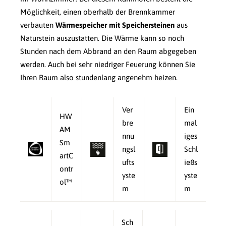
Möglichkeit, einen oberhalb der Brennkammer
verbauten
Wärmespeicher mit Speichersteinen
aus
Naturstein auszustatten. Die Wärme kann so noch
Stunden nach dem Abbrand an den Raum abgegeben
werden. Auch bei sehr niedriger Feuerung können Sie
Ihren Raum also stundenlang angenehm heizen.
Ver
Ein
HW
bre
mal
AM
nnu
iges
Sm
ngsl
Schl
artC
ufts
ießs
ontr
yste
yste
ol™
m
m
Sch