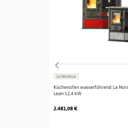
La Nordica
en
Küchenofen wasserführend La Nor
Lean 12,4 kW
2.481,08 €