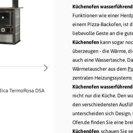
Küchenofen wasserführend
Funktionen wie einer Herdp
einem Pizza-Backofen, ist 
liebevolle Geste an die gute
Küchenofen
kann sogar noc
überzeugen - die Wärme, die
auch eine Wassertasche. D
Wärmetauscher aus dem
Pu
zentralen Heizungssystems 
Globe Fire
Küchenofen wasserführend
dica TermoRosa DSA
Holzherd Globe Fire Alhena 
nicht nur die Küche. Den w
den verschiedensten Ausfüh
2.123,00 €
unterscheiden sich Design,
Ursprünglich:
2.359,00 €
-236,00 €
Ofen.de finden Sie eine br
vorher 2.526,37 €*
Küchenöfen
, schauen Sie se