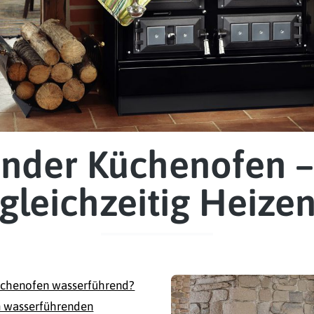
nder Küchenofen 
gleichzeitig Heize
üchenofen wasserführend?
m wasserführenden