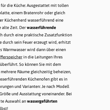
für die Küche: Ausgestattet mit tollen
latte, einem Bratenrohr oder gleich
der Küchenherd wasserführend eine
 alte Zeit. Der
wasserführende
h durch eine praktische Zusatzfunktion
 durch sein Feuer erzeugt wird, erhitzt
as Warmwasser wird dann über einen
fferspeicher
in die Leitungen Ihres
überführt. So können Sie mit dem
Ember Kamin
mehrere Räume gleichzeitig beheizen,
Links 7 kW Bordeaux
Holzherd Ember A2-40,
asserführenden Küchenofen gibt es in
rungen und Varianten: Je nach Modell
1.049,00 €
 Größe und Ausstattung voneinander. Bei
Ursprünglich:
1.798,00 €
-74
eite Auswahl an
wassergeführten
vorher 1.049,00 €*
lbst!