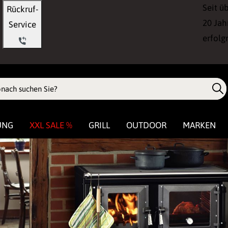
Seit ü
Rückruf-
20 Jah
Service
erfolg
UNG
XXL SALE %
GRILL
OUTDOOR
MARKEN