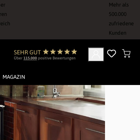
ber
Mehr als
ren
500.000
reich
zufriedene
Kunden
MAGAZIN