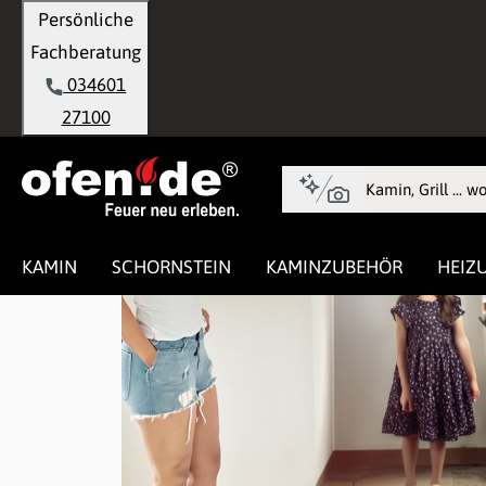
Persönliche
springen
Zur Hauptnavigation springen
Fachberatung
034601
27100
KAMIN
SCHORNSTEIN
KAMINZUBEHÖR
HEIZ