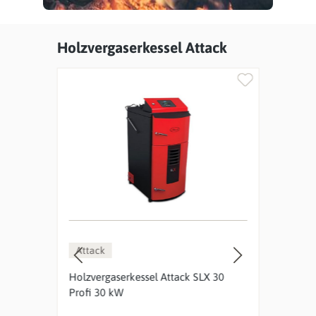
Holzvergaserkessel Attack
Produktgalerie überspringen
Attack
Att
5
Holzvergaserkessel Attack SLX 30
Holz
Profi 30 kW
Prof