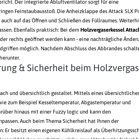
icht. Der integrierte Abluftventilator sorgt für eine
ingen Feinstaubausstoß. Die Anheizklappe des Attack SLX Pr
 auch auf das Öffnen und Schließen des Füllraumes. Weiterh
assen. Ebenfalls praktisch: Bei dem
Holzvergaserkessel Attac
oder rechts geöffnet werden kann - eine nachträgliche Änder
andgriffen möglich. Nachdem Abschluss des Abbrandes schalt
herunter.
erung & Sicherheit beim Holzvergas
ch und übersichtlich gestaltet. Mittels eines übersichtliche
 wie zum Beispiel Kesseltemperatur, Abgastemperatur und
arüber hinaus mit einer Fuzzy logic und kann den
npassen. Auch beim Thema Sicherheit hat Ihnen der
n: Er besitzt einen eigenen Kühlkreislauf als Überhitzungssc