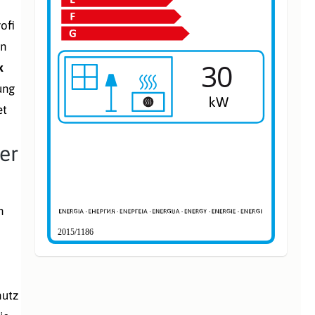
ofi
in
30
k
ung
et
er
n
2015/1186
hutz