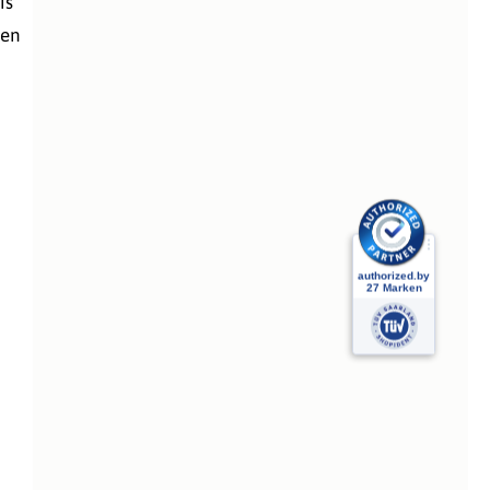
is
ten