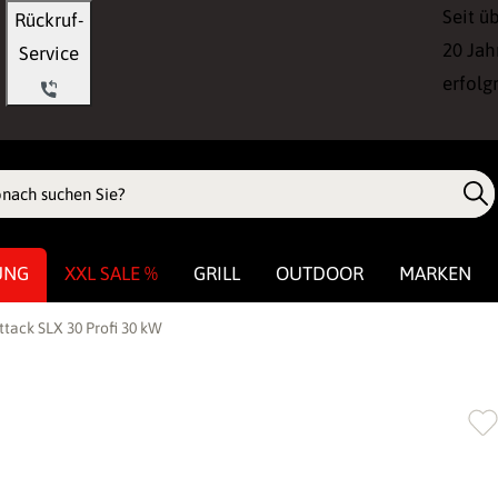
Seit ü
Rückruf-
20 Jah
Service
erfolg
UNG
XXL SALE %
GRILL
OUTDOOR
MARKEN
tack SLX 30 Profi 30 kW