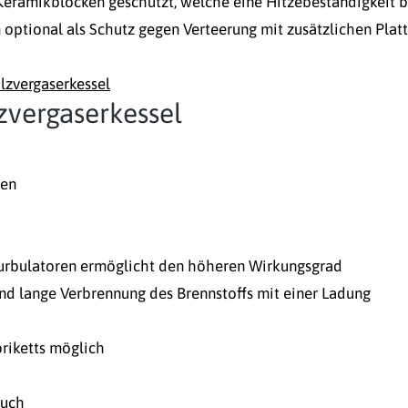
 Keramikblöcken geschützt, welche eine Hitzebeständigkeit b
m optional als Schutz gegen Verteerung mit zusätzlichen Plat
lzvergaserkessel
lzvergaserkessel
ren
urbulatoren ermöglicht den höheren Wirkungsgrad
und lange Verbrennung des Brennstoffs mit einer Ladung
riketts möglich
auch