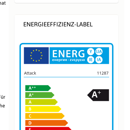
hat
ENERGIEEFFIZIENZ-LABEL
Attack
11287
+
A
Für
ohe