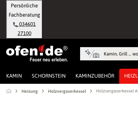
Persönliche
springen
Zur Hauptnavigation springen
Fachberatung
034601
27100
KAMIN
SCHORNSTEIN
KAMINZUBEHÖR
HEIZ
Holzvergaserkessel At
Heizung
Holzvergaserkessel