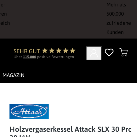
ber
Mehr als
ren
500.000
reich
zufriedene
Kunden
MAGAZIN
Holzvergaserkessel Attack SLX 30 Profi