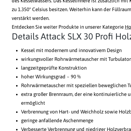
des Kesselwassers. Das Kesselinnere ist zusätzlich mit
zu 1.350° Celsius besitzen. Weiterhin kann der Füllrau
verstärkt werden.
Entdecken Sie weiter Produkte in unserer Kategorie
Ho
Details Attack SLX 30 Profi Ho
Kessel mit modernem und innovativem Design
wirkungsvoller Rohrwärmetauscher mit Turbulato
langzeitgeprüfte Konstruktion
hoher Wirkungsgrad ~ 90 %
Rohrwärmetauscher mit speziellen beweglichen T
extra großer Brennraum, der eine kontinuierliche 
ermöglicht
Verbrennung von Hart- und Weichholz sowie Holzb
geringe anfallende Aschenmenge
Verbesserte Verbrennung und niedriger Holzverbr