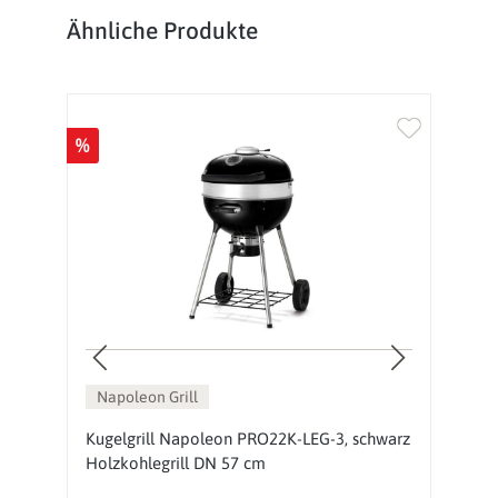
Produktgalerie überspringen
Ähnliche Produkte
%
%
Napoleon Grill
Kugelgrill Napoleon PRO22K-LEG-3, schwarz
N
Holzkohlegrill DN 57 cm
K