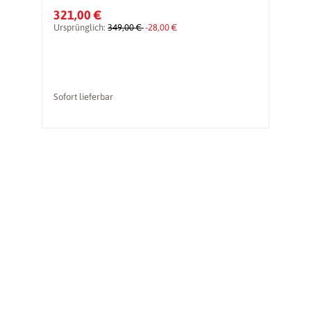
321,00 €
3
Ursprünglich:
349,00 €
-28,00 €
Ur
vo
Sofort lieferbar
So