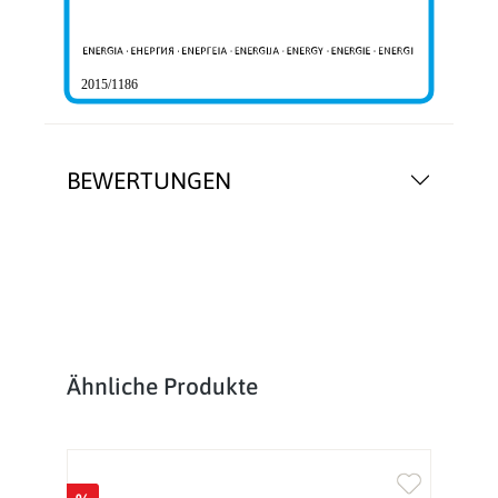
2015/1186
BEWERTUNGEN
Produktgalerie überspringen
Ähnliche Produkte