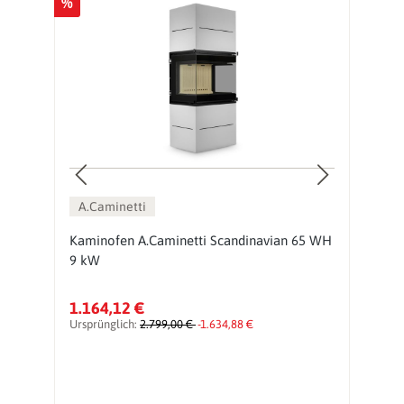
%
%
A.Caminetti
Kaminofen A.Caminetti Scandinavian 65 WH
K
9 kW
9
1.164,12 €
1
Ursprünglich:
2.799,00 €
-1.634,88 €
Ur