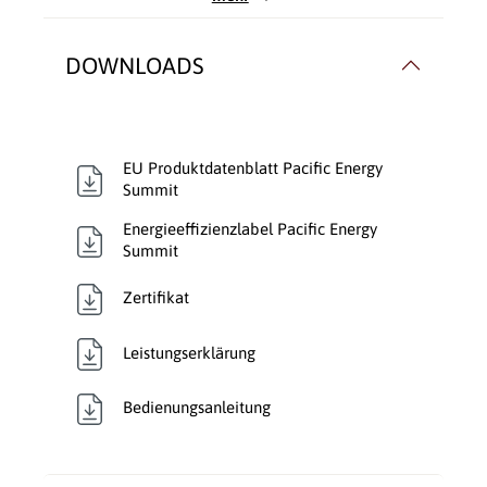
Verbrennungsluft:
Raumluftabhängig
Verglasung:
Front
DOWNLOADS
Verkleidungsmaterial:
Stahl
Wärmetransport:
Luftführend
, Luftführend
,
EU Produktdatenblatt Pacific Energy
Luftführend
Summit
Energieeffizienzlabel Pacific Energy
Summit
Zertifikat
Leistungserklärung
Bedienungsanleitung