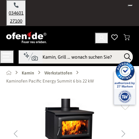
alt springen
034601
27100
Kamin
Werkstattofen
Kaminofen Pacific Energy Summit 6 bis 22 kW