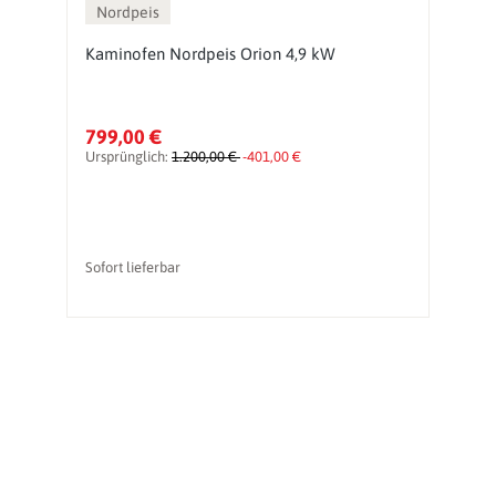
Nordpeis
Kaminofen Nordpeis Orion 4,9 kW
K
799,00 €
1
Ursprünglich:
1.200,00 €
-401,00 €
Ur
Sofort lieferbar
So