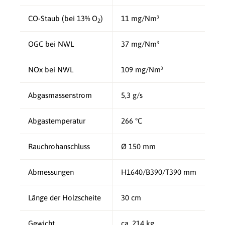
CO-Staub (bei 13% O
)
11 mg/Nm³
2
OGC bei NWL
37 mg/Nm³
NOx bei NWL
109 mg/Nm³
Abgasmassenstrom
5,3 g/s
Abgastemperatur
266 °C
Rauchrohanschluss
Ø 150 mm
Abmessungen
H1640/B390/T390 mm
Länge der Holzscheite
30 cm
Gewicht
ca. 214 kg