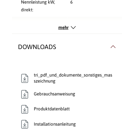
Nennleistung kW,
6
direkt:
Rauchrohranschluss:
Hinten
, Oben
mehr
Typ:
Kaminofen
DOWNLOADS
Verbrennungsluft:
Raumluftunabhängig
,
Raumluftunabhängig
tri_pdf_und_dokumente_sonstiges_mas
szeichnung
Gebrauchsanweisung
Produktdatenblatt
Installationsanleitung