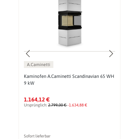
A.Caminetti
Kaminofen A.Caminetti Scandinavian 65 WH
K
9 kW
9
1.164,12 €
1
Ursprünglich:
2.799,00 €
-1.634,88 €
Ur
Sofort lieferbar
So