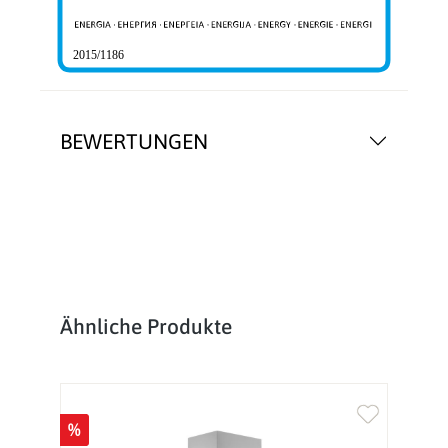
2015/1186
BEWERTUNGEN
Produktgalerie überspringen
Ähnliche Produkte
%
%