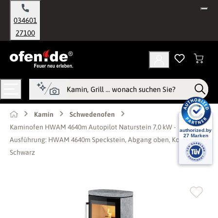
alt springen
034601
27100
Kamin
Schwedenofen
Kaminofen HWAM 4640m Autopilot Naturstein 7,0 kW -
Ausführung: HWAM 4640m Speckstein, Abgang oben, Korpus
Schwarz