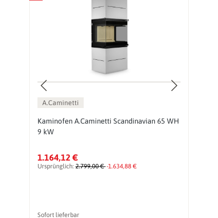
A.Caminetti
Kaminofen A.Caminetti Scandinavian 65 WH
K
9 kW
9
1.164,12 €
1
Ursprünglich:
2.799,00 €
-1.634,88 €
Ur
Sofort lieferbar
So