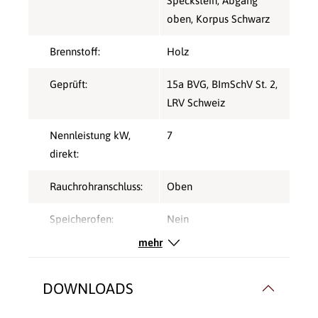
Speckstein, Abgang
oben, Korpus Schwarz
Brennstoff:
Holz
Geprüft:
15a BVG
, BImSchV St. 2
,
LRV Schweiz
Nennleistung kW,
7
direkt:
Rauchrohranschluss:
Oben
Speicherofen:
Nein
mehr
Verbrennungsluft:
Raumluftunabhängig
,
Raumluftunabhängig
DOWNLOADS
Verglasung:
Front