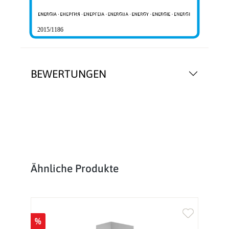
2015/1186
BEWERTUNGEN
Produktgalerie überspringen
Ähnliche Produkte
%
%