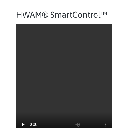
HWAM® SmartControl™